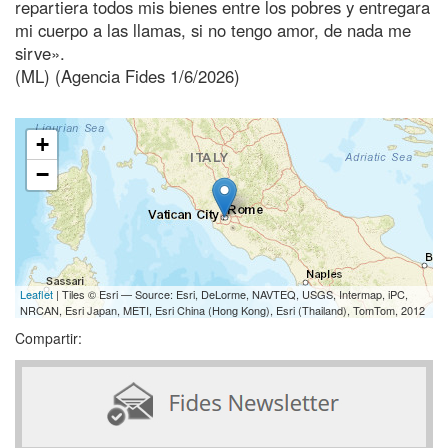
repartiera todos mis bienes entre los pobres y entregara
mi cuerpo a las llamas, si no tengo amor, de nada me
sirve».
(ML) (Agencia Fides 1/6/2026)
+
−
Leaflet
| Tiles © Esri — Source: Esri, DeLorme, NAVTEQ, USGS, Intermap, iPC,
NRCAN, Esri Japan, METI, Esri China (Hong Kong), Esri (Thailand), TomTom, 2012
Compartir: