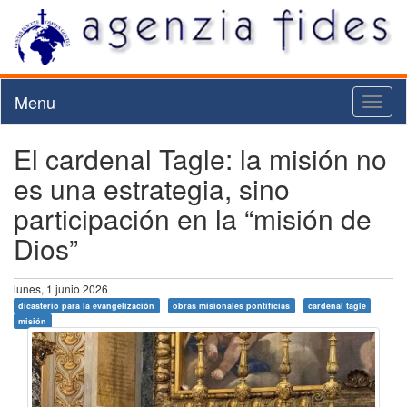
Menu
Toggl
naviga
El cardenal Tagle: la misión no
es una estrategia, sino
participación en la “misión de
Dios”
lunes, 1 junio 2026
dicasterio para la evangelización
obras misionales pontificias
cardenal tagle
misión