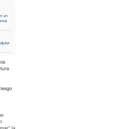
en un
forma
djutor
los
ltura
riesgo
so
n
rmar” la