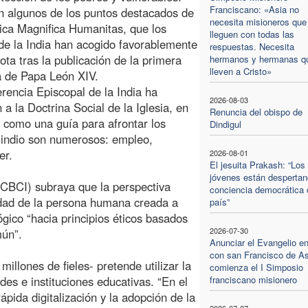
Franciscano: «Asia no
n algunos de los puntos destacados de
necesita misioneros que
lica Magnifica Humanitas, que los
lleguen con todas las
de la India han acogido favorablemente
respuestas. Necesita
ota tras la publicación de la primera
hermanos y hermanas q
lleven a Cristo»
a de Papa León XIV.
rencia Episcopal de la India ha
2026-08-03
 a la Doctrina Social de la Iglesia, en
Renuncia del obispo de
como una guía para afrontar los
Dindigul
o indio son numerosos: empleo,
er.
2026-08-01
El jesuita Prakash: “Los
jóvenes están despertan
(CBCI) subraya que la perspectiva
conciencia democrática 
lidad de la persona humana creada a
país”
ógico “hacia principios éticos basados
2026-07-30
mún”.
Anunciar el Evangelio e
con san Francisco de As
illones de fieles- pretende utilizar la
comienza el I Simposio
des e instituciones educativas. “En el
franciscano misionero
ápida digitalización y la adopción de la
2026-07-27