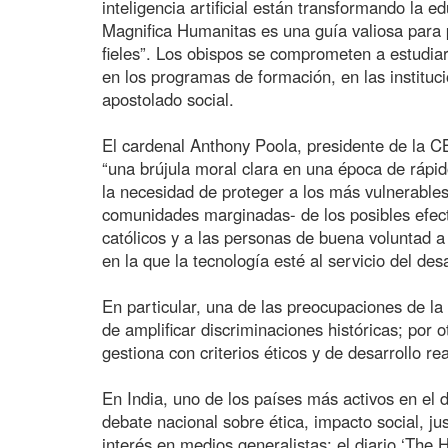
inteligencia artificial están transformando la ed
Magnifica Humanitas es una guía valiosa para p
fieles”. Los obispos se comprometen a estudiar 
en los programas de formación, en las instituci
apostolado social.
El cardenal Anthony Poola, presidente de la C
“una brújula moral clara en una época de rápi
la necesidad de proteger a los más vulnerable
comunidades marginadas- de los posibles efect
católicos y a las personas de buena voluntad a 
en la que la tecnología esté al servicio del de
En particular, una de las preocupaciones de la I
de amplificar discriminaciones históricas; por o
gestiona con criterios éticos y de desarrollo rea
En India, uno de los países más activos en el d
debate nacional sobre ética, impacto social, ju
interés en medios generalistas: el diario ‘The