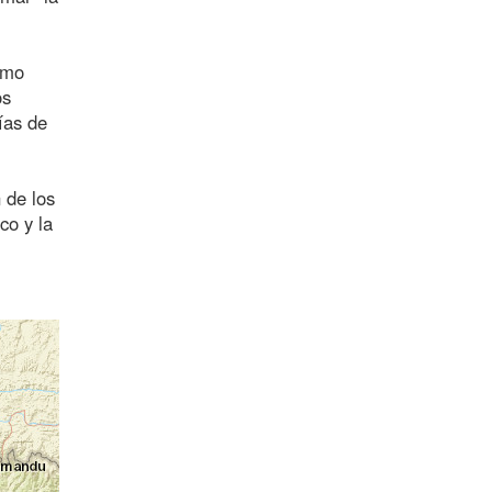
omo
os
ías de
 de los
co y la