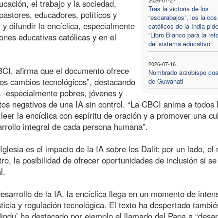
ucación, el trabajo y la sociedad,
Tras la victoria de los
astores, educadores, políticos y
“escarabajos”, los laicos
y difundir la encíclica, especialmente
católicos de la India pid
“Libro Blanco para la re
ones educativas católicas y en el
del sistema educativo”
2026-07-16
BCI, afirma que el documento ofrece
Nombrado arzobispo coa
dos cambios tecnológicos”, destacando
de Guwahati
s -especialmente pobres, jóvenes y
os negativos de una IA sin control. “La CBCI anima a todos 
leer la encíclica con espíritu de oración y a promover una cu
sarrollo integral de cada persona humana”.
glesia es el impacto de la IA sobre los Dalit: por un lado, el 
tro, la posibilidad de ofrecer oportunidades de inclusión si se
l.
esarrollo de la IA, la encíclica llega en un momento de inten
sticia y regulación tecnológica. El texto ha despertado tambié
 Hindu’ ha destacado por ejemplo el llamado del Papa a “desa