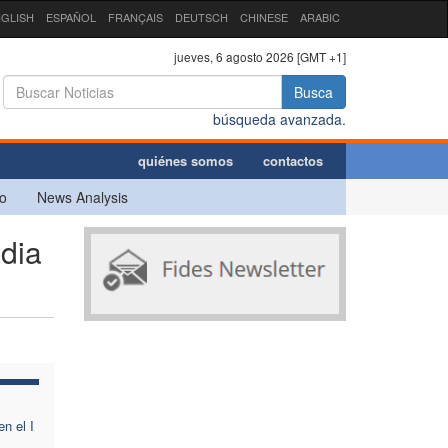
GLISH
ESPAÑOL
FRANÇAIS
DEUTSCH
CHINESE
ARABIC
jueves, 6 agosto 2026 [GMT +1]
Busca
búsqueda avanzada.
quiénes somos
contactos
o
News Analysis
ndia
n el I