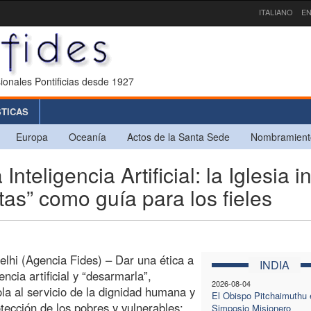
ITALIANO
EN
ionales Pontificias desde 1927
STICAS
Europa
Oceanía
Actos de la Santa Sede
Nombramient
nteligencia Artificial: la Iglesia i
as” como guía para los fieles
lhi (Agencia Fides) – Dar una ética a
INDIA
gencia artificial y “desarmarla”,
2026-08-04
la al servicio de la dignidad humana y
El Obispo Pitchaimuthu e
otección de los pobres y vulnerables:
Simposio Misionero