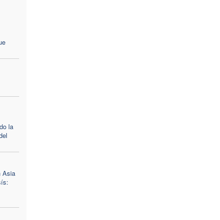
ue
do la
del
n Asia
ís: