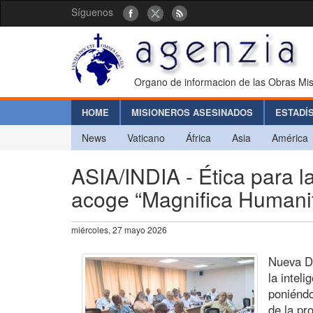
Síguenos
Organo de informacion de las Obras Mis
HOME
MISIONEROS ASESINADOS
ESTADÍ
News
Vaticano
África
Asia
América
ASIA/INDIA - Ética para la I
acoge “Magnifica Humanit
miércoles, 27 mayo 2026
Nueva De
la inteli
poniéndo
de la pr