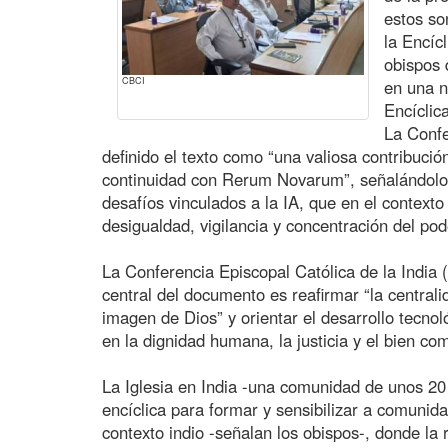
estos so
la Encíc
obispos 
CBCI
en una n
Encíclic
La Confe
definido el texto como “una valiosa contribución
continuidad con Rerum Novarum”, señalándolo 
desafíos vinculados a la IA, que en el context
desigualdad, vigilancia y concentración del pod
La Conferencia Episcopal Católica de la India 
central del documento es reafirmar “la centra
imagen de Dios” y orientar el desarrollo tecnol
en la dignidad humana, la justicia y el bien co
La Iglesia en India -una comunidad de unos 20 m
encíclica para formar y sensibilizar a comunida
contexto indio -señalan los obispos-, donde la r