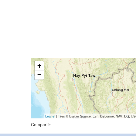
+
−
Leaflet
| Tiles © Esri — Source: Esri, DeLorme, NAVTEQ, USG
Compartir: