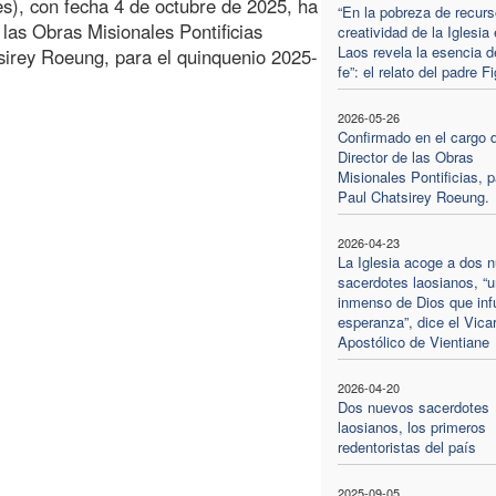
es), con fecha 4 de octubre de 2025, ha
“En la pobreza de recurs
 las Obras Misionales Pontificias
creatividad de la Iglesia
Laos revela la esencia d
irey Roeung, para el quinquenio 2025-
fe”: el relato del padre F
2026-05-26
Confirmado en el cargo 
Director de las Obras
Misionales Pontificias, 
Paul Chatsirey Roeung.
2026-04-23
La Iglesia acoge a dos 
sacerdotes laosianos, “
inmenso de Dios que inf
esperanza”, dice el Vicar
Apostólico de Vientiane
2026-04-20
Dos nuevos sacerdotes
laosianos, los primeros
redentoristas del país
2025-09-05