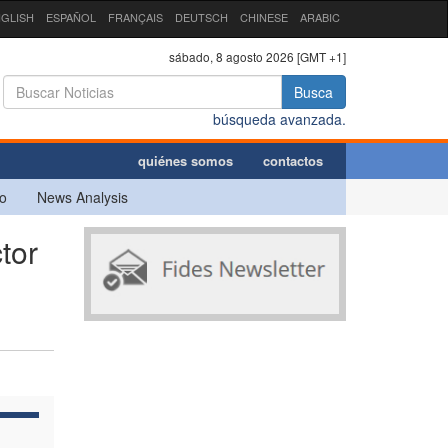
GLISH
ESPAÑOL
FRANÇAIS
DEUTSCH
CHINESE
ARABIC
sábado, 8 agosto 2026 [GMT +1]
Busca
búsqueda avanzada.
quiénes somos
contactos
o
News Analysis
tor