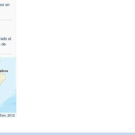
or en
rado el
o de
mTom, 2012