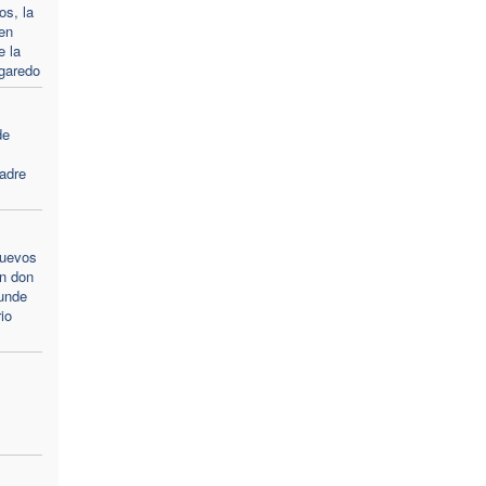
os, la
 en
e la
igaredo
de
padre
nuevos
un don
unde
io