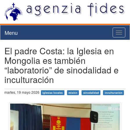
Menu
Toggl
naviga
El padre Costa: la Iglesia en
Mongolia es también
“laboratorio” de sinodalidad e
inculturación
martes, 19 mayo 2026
iglesias locales
misión
sinodalidad
inculturación