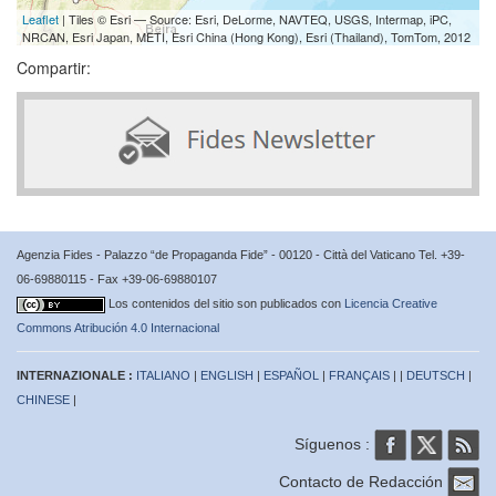
Leaflet
| Tiles © Esri — Source: Esri, DeLorme, NAVTEQ, USGS, Intermap, iPC,
NRCAN, Esri Japan, METI, Esri China (Hong Kong), Esri (Thailand), TomTom, 2012
Compartir:
Agenzia Fides - Palazzo “de Propaganda Fide” - 00120 - Città del Vaticano Tel. +39-
06-69880115 - Fax +39-06-69880107
Los contenidos del sitio son publicados con
Licencia Creative
Commons Atribución 4.0 Internacional
INTERNAZIONALE :
ITALIANO
|
ENGLISH
|
ESPAÑOL
|
FRANÇAIS
| |
DEUTSCH
|
CHINESE
|
Síguenos :
Contacto de Redacción