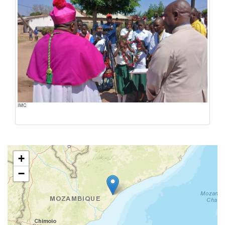
IMC
+
−