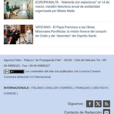
EUROPA/MALTA - “Adelante con esperanza”: el 14 de
marzo, maratón televisiva anual de solidaridad
organizada por Missio Malta
VATICANO - El Papa Francisco a las Obras
Misionales Pontificias: la misión florece del corazón
de Cristo y del “desorden” del Espíritu Santo
Agenzia Fides - Palazzo “de Propaganda Fide” - 00120 - Città del Vaticano Tel. +39-
06-69880115 - Fax +39-06-69880107
Los contenidos del sitio son publicados con
Licencia Creative
Commons Atribución 4.0 Internacional
INTERNAZIONALE :
ITALIANO
|
ENGLISH
|
ESPAÑOL
|
FRANÇAIS
| |
DEUTSCH
|
CHINESE
|
Síguenos :
Contacto de Redacción