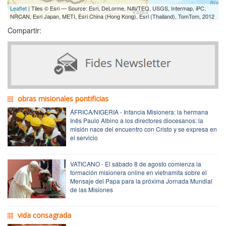
Leaflet
| Tiles © Esri — Source: Esri, DeLorme, NAVTEQ, USGS, Intermap, iPC,
NRCAN, Esri Japan, METI, Esri China (Hong Kong), Esri (Thailand), TomTom, 2012
Compartir:
obras misionales pontificias
ÁFRICA/NIGERIA - Infancia Misionera: la hermana
Inês Paulo Albino a los directores diocesanos: la
misión nace del encuentro con Cristo y se expresa en
el servicio
VATICANO - El sábado 8 de agosto comienza la
formación misionera online en vietnamita sobre el
Mensaje del Papa para la próxima Jornada Mundial
de las Misiones
vida consagrada