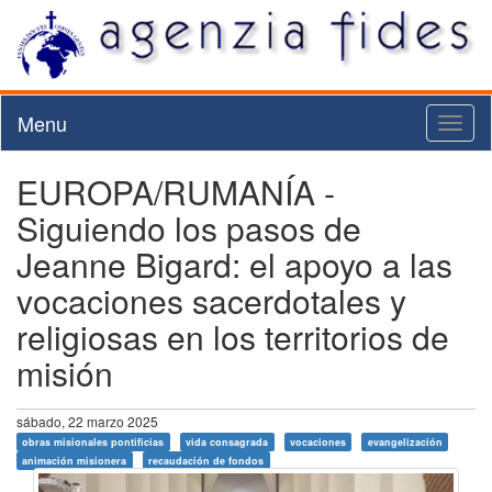
Menu
Toggl
naviga
EUROPA/RUMANÍA -
Siguiendo los pasos de
Jeanne Bigard: el apoyo a las
vocaciones sacerdotales y
religiosas en los territorios de
misión
sábado, 22 marzo 2025
obras misionales pontificias
vida consagrada
vocaciones
evangelización
animación misionera
recaudación de fondos