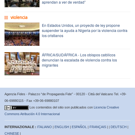
aprendan a ver de verdad”
violencia
En Estados Unidos, un proyecto de ley propone
suspender la ayuda a Nigeria por la violencia contra
los cristianos
ÁFRICA/SUDÁFRICA - Los obispos católicos
denuncian la escalada de violencia contra los
migrantes
Agenzia Fides - Palazzo “de Propaganda Fide” - 00120 - Città del Vaticano Tel. +39-
06-69880115 - Fax +39-06-69880107
Los contenidos del sitio son publicados con
Licencia Creative
Commons Atribución 4.0 Internacional
INTERNAZIONALE :
ITALIANO
|
ENGLISH
|
ESPAÑOL
|
FRANÇAIS
| |
DEUTSCH
|
CHINESE
|