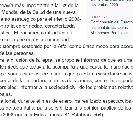
odavía más importante a la luz de la
noviembre 2009
n Mundial de la Salud de una nueva
2009-10-27
mento estratégico para el trienio 2006-
Confirmación del Directo
ontra la enfermedad, caracterizada
nacional de las Obras
stica. El documento introduce un
Misioneras Pontificias
o en la persona y la comunidad,
de siempre sostenido por la Aifo, como único modo para abord
 de las personas.
a la difusión de la lepra, se propone informar de que es una
 de miedo que todavía la acompaña y que causa la marginaci
las personas curadas, de manera que puedan reinsertarse act
 acerca de la importancia de las donaciones, con el fin de pode
rsibles; informar a la sociedad civil de los problemas relativ
bajas.
ational, durante el mes de enero, ha realizado espectáculos
 de toda Italia, para sensibilizar a la opinión pública de los
/1/2006 Agencia Fides Líneas: 41 Palabras: 554)