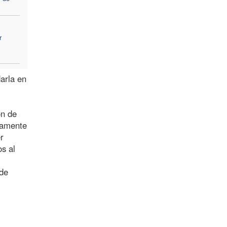
r
arla en
ón de
ivamente
r
os al
 de