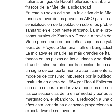
italiana amigos de Raoul Follereau) distribuirán
frascos de la “Miel de la solidaridad”.
En ésta su sexta edición, la iniciativa de la Mi
fondos a favor de los proyectos AIFO para la at
sensibilización de la población sobre los probl
sanitario en el continente africano. La miel p
zonas rurales de Zambia y Croacia a través del
Viene presentado en pequeños saquitos de yuta
lepra del Proyecto Sumana Halli en Bangladesh
La iniciativa es una de las más grandes de Ital
fondos en las plazas de las ciudades y se disti
difundir , sino también por la elección de un c
un signo de comportamiento auténticamente soli
modelos de consumo impuestos por la publicid
Instituida en enero de 1954 por Raoul Follereau
con esta celebración dar voz a aquellos que en
las consecuencias de la enfermedad y por aque
marginación, el abandono, la reducción a una
años esta jornada ha alcanzado proporciones t
expectativas de su inventor.