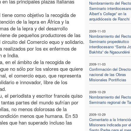
 en las principales plazas italianas
Nombramiento del Rector
Seminario interdiocesano
Albert’s College” en la
el tiene como objetivo la recogida de
arquidiócesis de Ranchi
ención de la lepra en África y la
emas de la lepra y del desarrollo
2009-11-03
roviene de pequeños productores de las
Nombramiento del Rector
 circuito del Comercio equo y solidario.
Seminario propedéutico
interdiocesano “Santa Jo
 realizados por los ex enfermos de
Bakhita” de Ngaoundéré
 e India.
ia, en el ámbito de la recogida de
2009-11-03
ngue no sólo por los valores que quiere
Confirmación del Directo
nacional de las Obras
anal, el comercio equo, que representa
Misionales Pontificias
dario e innovador, libre de los
ad.
2009-10-29
, el periodista y escritor francés quiso
Nombramiento del Rector
 tantas partes del mundo sufrían por
Seminario regional de Ta
llas, no menos dolorosas de la
2009-10-29
 condición menos que humana. En 53
Comentario a la Intenció
ales que han superado incluso las
Misionera indicada por e
Santo Padre para el mes