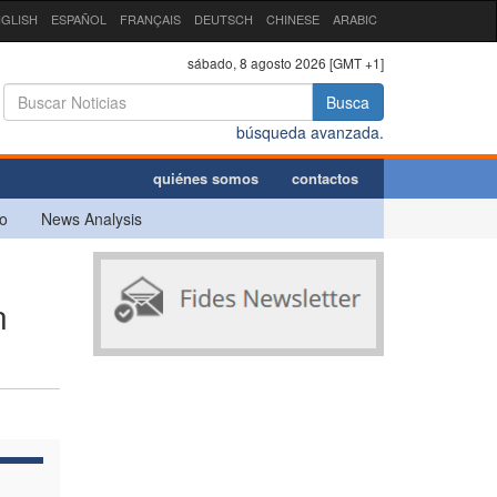
GLISH
ESPAÑOL
FRANÇAIS
DEUTSCH
CHINESE
ARABIC
sábado, 8 agosto 2026 [GMT +1]
Busca
búsqueda avanzada.
quiénes somos
contactos
o
News Analysis
n