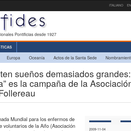
ITALIANO
EN
ionales Pontificias desde 1927
STICAS
Europa
Oceanía
Actos de la Santa Sede
Nombramient
ten sueños demasiados grandes:
a” es la campaña de la Asociació
Follereau
nada Mundial para los enfermos de
 voluntarios de la Aifo (Asociación
2009-11-04