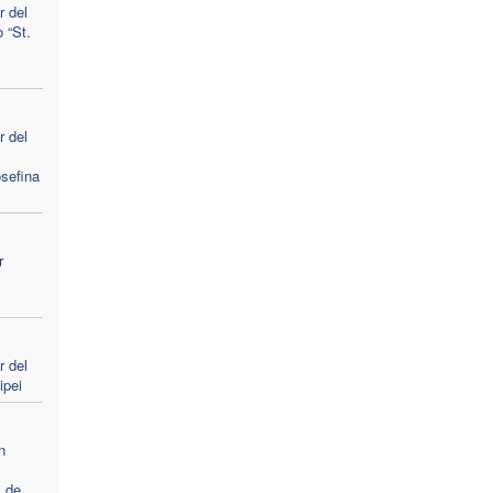
 del
 “St.
 del
sefina
r
 del
ipei
n
l
 de