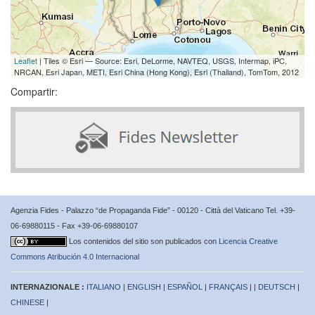
Leaflet
| Tiles © Esri — Source: Esri, DeLorme, NAVTEQ, USGS, Intermap, iPC,
NRCAN, Esri Japan, METI, Esri China (Hong Kong), Esri (Thailand), TomTom, 2012
Compartir:
Agenzia Fides - Palazzo “de Propaganda Fide” - 00120 - Città del Vaticano Tel. +39-
06-69880115 - Fax +39-06-69880107
Los contenidos del sitio son publicados con
Licencia Creative
Commons Atribución 4.0 Internacional
INTERNAZIONALE :
ITALIANO
|
ENGLISH
|
ESPAÑOL
|
FRANÇAIS
| |
DEUTSCH
|
CHINESE
|