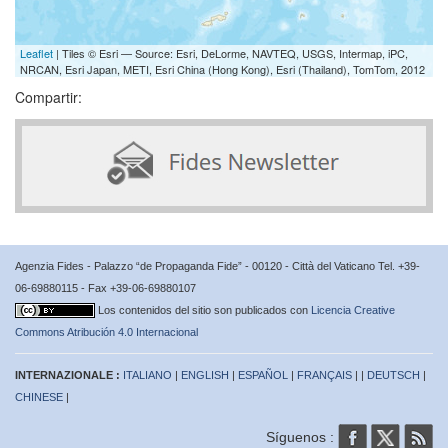
Leaflet
| Tiles © Esri — Source: Esri, DeLorme, NAVTEQ, USGS, Intermap, iPC,
NRCAN, Esri Japan, METI, Esri China (Hong Kong), Esri (Thailand), TomTom, 2012
Compartir:
Agenzia Fides - Palazzo “de Propaganda Fide” - 00120 - Città del Vaticano Tel. +39-
06-69880115 - Fax +39-06-69880107
Los contenidos del sitio son publicados con
Licencia Creative
Commons Atribución 4.0 Internacional
INTERNAZIONALE :
ITALIANO
|
ENGLISH
|
ESPAÑOL
|
FRANÇAIS
| |
DEUTSCH
|
CHINESE
|
Síguenos :