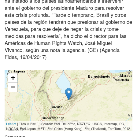
ha instado a los países latinoamericanos a intervenir
ante el gobierno del presidente Maduro para resolver
esta crisis profunda. “Tarde o temprano, Brasil y otros
países de la región tendrán que presionar al gobierno de
Venezuela, para que deje de negar la crisis y tome
medidas para resolverla”, ha dicho el director para las
Américas de Human Rights Watch, José Miguel
Vivanco, según una nota la agencia. (CE) (Agencia
Fides, 19/04/2017)
+
−
Leaflet
| Tiles © Esri — Source: Esri, DeLorme, NAVTEQ, USGS, Intermap, iPC,
NRCAN, Esri Japan, METI, Esri China (Hong Kong), Esri (Thailand), TomTom, 2012
Compartir: