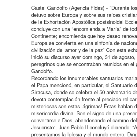
Castel Gandolfo (Agencia Fides) - “Durante lo
detuvo sobre Europa y sobre sus raíces cristia
de la Exhortación Apostólica postsinoldal Ecc
concluye con una “encomienda a María” de tod
Continente; encomienda que hoy deseo renovar
Europa se convierta en una sinfonía de nacion
civilización del amor y de la paz” Con esta exh
inició su discurso ayer domingo, 31 de agosto, 
peregrinos que se encontraban reunidos en el p
Gandolfo.
Recordando los innumerables santuarios maria
el Papa mencionó, en particular, el Santuario 
Siracusa, donde se celebra el 50 aniversario 
devota contemplación frente al preciado relicar
misteriosas son estas lágrimas! Éstas hablan d
misericordia divina. Son el signo de una pres
convertirse a Dios, abandonando el camino del
Jesucristo”. Juan Pablo II concluyó diciendo: “A
presentamos la Iglesia y el mundo entero. Diri