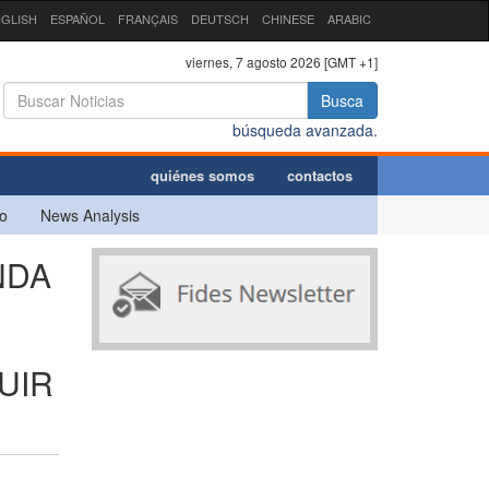
GLISH
ESPAÑOL
FRANÇAIS
DEUTSCH
CHINESE
ARABIC
viernes, 7 agosto 2026 [GMT +1]
Busca
búsqueda avanzada.
quiénes somos
contactos
o
News Analysis
NDA
UIR