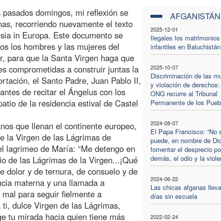
s pasados domingos, mi reflexión se
AFGANISTÁN
nas, recorriendo nuevamente el texto
2025-12-01
lesia in Europa. Este documento se
Ilegales los matrimonios
os los hombres y las mujeres del
infantiles en Baluchistán
, para que la Santa Virgen haga que
es comprometidas a construir juntas la
2025-10-07
Discriminación de las m
ortación, el Santo Padre, Juan Pablo II,
y violación de derechos:
antes de recitar el Ángelus con los
ONG recurre al Tribunal
atio de la residencia estival de Castel
Permanente de los Pueb
2024-08-07
nos que llenan el continente europeo,
El Papa Francisco: “No 
de la Virgen de las Lágrimas de
puede, en nombre de Di
del lagrimeo de María: “Me detengo en
fomentar el desprecio po
demás, el odio y la viole
io de las Lágrimas de la Virgen...¡Qué
e dolor y de ternura, de consuelo y de
2024-06-22
encia materna y una llamada a
Las chicas afganas lleva
 mal para seguir fielmente a
días sin escuela
 ti, dulce Virgen de las Lágrimas,
ge tu mirada hacia quien tiene más
2022-02-24