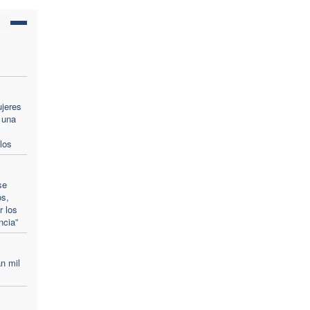
ujeres
 una
los
se
os,
r los
ncia”
n mil