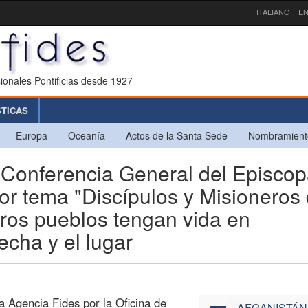
ITALIANO
EN
ionales Pontificias desde 1927
STICAS
Europa
Oceanía
Actos de la Santa Sede
Nombramient
Conferencia General del Episco
or tema "Discípulos y Misioneros
tros pueblos tengan vida en
fecha y el lugar
a Agencia Fides por la Oficina de
AFGANISTÁN