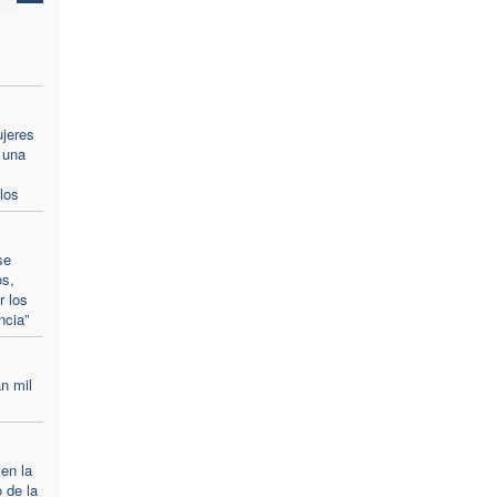
ujeres
 una
los
se
os,
r los
ncia”
n mil
 en la
 de la