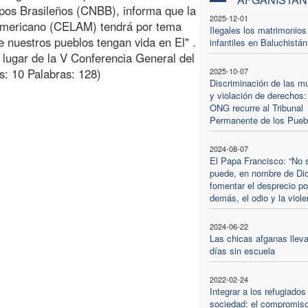
spos Brasileños (CNBB), informa que la
2025-12-01
americano (CELAM) tendrá por tema
Ilegales los matrimonios
e nuestros pueblos tengan vida en El" .
infantiles en Baluchistán
l lugar de la V Conferencia General del
: 10 Palabras: 128)
2025-10-07
Discriminación de las m
y violación de derechos:
ONG recurre al Tribunal
Permanente de los Pueb
2024-08-07
El Papa Francisco: “No 
puede, en nombre de Di
fomentar el desprecio po
demás, el odio y la viole
2024-06-22
Las chicas afganas lleva
días sin escuela
2022-02-24
Integrar a los refugiados
sociedad: el compromiso