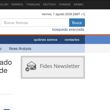
GLISH
ESPAÑOL
FRANÇAIS
DEUTSCH
CHINESE
ARABIC
viernes, 7 agosto 2026 [GMT +1]
Busca
búsqueda avanzada.
quiénes somos
contactos
o
News Analysis
pado
 de