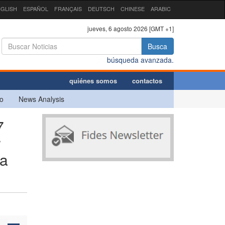
GLISH
ESPAÑOL
FRANÇAIS
DEUTSCH
CHINESE
ARABIC
jueves, 6 agosto 2026 [GMT +1]
Busca
búsqueda avanzada.
quiénes somos
contactos
o
News Analysis
7
r
ra