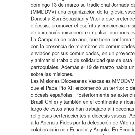
domingo 13 de marzo su tradicional Jornada d
(MMDDVV) una organización de la iglesia vasca
Donostia-San Sebastián y Vitoria que pretende 
diócesis, promover el espíritu y conciencia mis
de animación misionera e impulsar acciones e
La Campaña de este año, que tiene por lema “
con la presencia de miembros de comunidades 
enviados por sus comunidades, en un proyecto
y animar el trabajo de solidaridad que se está 
parroquiales. Además el 19 de marzo habla un a
sobre las misiones.
Las Misiones Diocesanas Vascas es MMDDVV 
que el Papa Pío XII encomendó un territorio d
diócesis españolas. Posteriormente se extendi
Brasil Chile) y también en el continente afric
largo de estos años han trabajado allí decenas
religiosas pertenecientes a diócesis vascas. Ac
a la Agencia Fides por la delegación de Vit
colaboración con Ecuador y Angola. En Ecuador