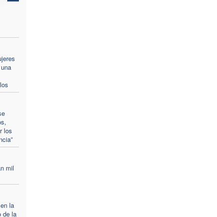
ujeres
 una
los
se
os,
r los
ncia”
n mil
 en la
 de la