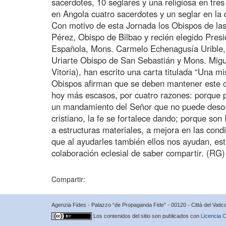
sacerdotes, 10 seglares y una religiosa en tre
en Angola cuatro sacerdotes y un seglar en la 
Con motivo de esta Jornada los Obispos de las
Pérez, Obispo de Bilbao y recién elegido Pres
Española, Mons. Carmelo Echenagusía Urible, 
Uriarte Obispo de San Sebastián y Mons. Mig
Vitoria), han escrito una carta titulada “Una 
Obispos afirman que se deben mantener este 
hoy más escasos, por cuatro razones: porque pa
un mandamiento del Señor que no puede desoír
cristiano, la fe se fortalece dando; porque so
a estructuras materiales, a mejora en las condi
que al ayudarles también ellos nos ayudan, e
colaboración eclesial de saber compartir. (RG
Compartir:
Agenzia Fides - Palazzo “de Propaganda Fide” - 00120 - Città del Vat
Los contenidos del sitio son publicados con
Licencia C