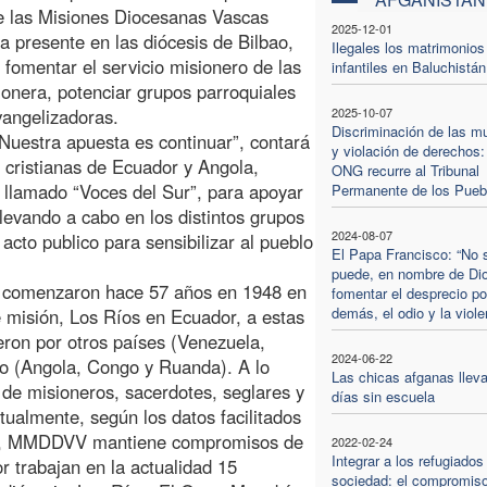
e las Misiones Diocesanas Vascas
2025-12-01
 presente en las diócesis de Bilbao,
Ilegales los matrimonios
fomentar el servicio misionero de las
infantiles en Baluchistán
ionera, potenciar grupos parroquiales
vangelizadoras.
2025-10-07
Discriminación de las m
Nuestra apuesta es continuar”, contará
y violación de derechos:
cristianas de Ecuador y Angola,
ONG recurre al Tribunal
 llamado “Voces del Sur”, para apoyar
Permanente de los Pueb
llevando a cabo en los distintos grupos
2024-08-07
cto publico para sensibilizar al pueblo
El Papa Francisco: “No 
puede, en nombre de Di
comenzaron hace 57 años en 1948 en
fomentar el desprecio po
demás, el odio y la viole
e misión, Los Ríos en Ecuador, a estas
eron por otros países (Venezuela,
2024-06-22
ano (Angola, Congo y Ruanda). A lo
Las chicas afganas lleva
 de misioneros, sacerdotes, seglares y
días sin escuela
tualmente, según los datos facilitados
oria, MMDDVV mantiene compromisos de
2022-02-24
Integrar a los refugiados
 trabajan en la actualidad 15
sociedad: el compromiso