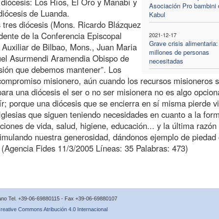
s diócesis: Los Ríos, El Oro y Manabí y
Asociación Pro bambini 
diócesis de Luanda.
Kabul
 tres diócesis (Mons. Ricardo Blázquez
idente de la Conferencia Episcopal
2021-12-17
Grave crisis alimentaria:
Auxiliar de Bilbao, Mons., Juan Maria
millones de personas
uel Asurmendi Aramendia Obispo de
necesitadas
misión que debemos mantener”. Los
compromiso misionero, aún cuando los recursos misioneros 
ra una diócesis el ser o no ser misionera no es algo opciona
; porque una diócesis que se encierra en sí misma pierde v
n Iglesias que siguen teniendo necesidades en cuanto a la for
ciones de vida, salud, higiene, educación... y la última razón
stimulando nuestra generosidad, dándonos ejemplo de piedad
) (Agencia Fides 11/3/2005 Líneas: 35 Palabras: 473)
icano Tel. +39-06-69880115 - Fax +39-06-69880107
reative Commons Atribución 4.0 Internacional