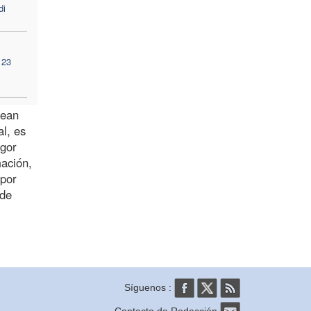
di
 23
sean
l, es
igor
mación,
 por
 de
Síguenos :
Contacto de Redacción