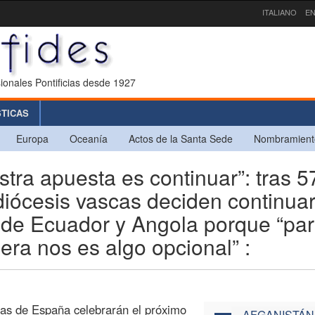
ITALIANO
EN
ionales Pontificias desde 1927
STICAS
Europa
Oceanía
Actos de la Santa Sede
Nombramient
a apuesta es continuar”: tras 5
iócesis vascas deciden continua
 de Ecuador y Angola porque “pa
era nos es algo opcional” :
cas de España celebrarán el próximo
AFGANISTÁN