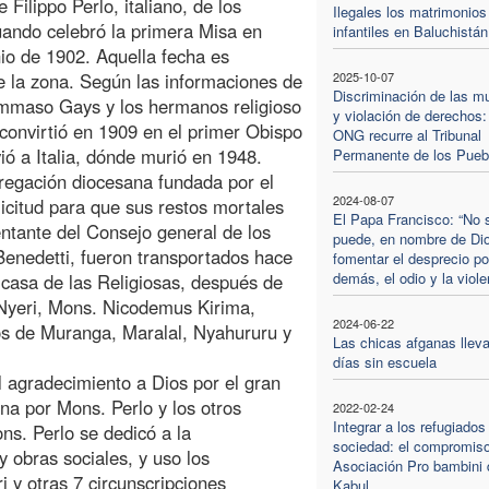
 Filippo Perlo, italiano, de los
Ilegales los matrimonios
uando celebró la primera Misa en
infantiles en Baluchistán
nio de 1902. Aquella fecha es
de la zona. Según las informaciones de
2025-10-07
Discriminación de las m
Tommaso Gays y los hermanos religioso
y violación de derechos:
 convirtió en 1909 en el primer Obispo
ONG recurre al Tribunal
ió a Italia, dónde murió en 1948.
Permanente de los Pueb
regación diocesana fundada por el
2024-08-07
icitud para que sus restos mortales
El Papa Francisco: “No 
ntante del Consejo general de los
puede, en nombre de Di
Benedetti, fueron transportados hace
fomentar el desprecio po
demás, el odio y la viole
a casa de las Religiosas, después de
 Nyeri, Mons. Nicodemus Kirima,
2024-06-22
os de Muranga, Maralal, Nyahururu y
Las chicas afganas lleva
días sin escuela
l agradecimiento a Dios por el gran
ona por Mons. Perlo y los otros
2022-02-24
Integrar a los refugiados
ns. Perlo se dedicó a la
sociedad: el compromiso
y obras sociales, y uso los
Asociación Pro bambini 
i y otras 7 circunscripciones
Kabul