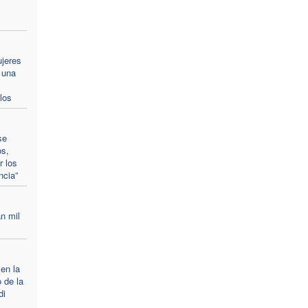
ujeres
 una
los
se
os,
r los
ncia”
n mil
 en la
 de la
di