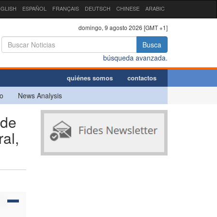
GLISH
ESPAÑOL
FRANÇAIS
DEUTSCH
CHINESE
ARABIC
domingo, 9 agosto 2026 [GMT +1]
Busca
búsqueda avanzada.
quiénes somos
contactos
o
News Analysis
 de
al,