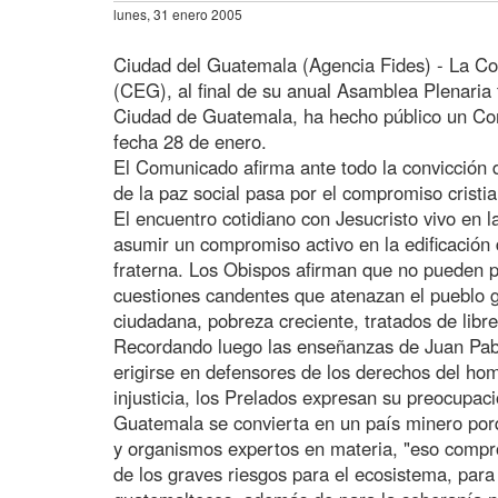
lunes, 31 enero 2005
Ciudad del Guatemala (Agencia Fides) - La C
(CEG), al final de su anual Asamblea Plenaria 
Ciudad de Guatemala, ha hecho público un Com
fecha 28 de enero.
El Comunicado afirma ante todo la convicción 
de la paz social pasa por el compromiso cristi
El encuentro cotidiano con Jesucristo vivo en l
asumir un compromiso activo en la edificació
fraterna. Los Obispos afirman que no pueden p
cuestiones candentes que atenazan el pueblo g
ciudadana, pobreza creciente, tratados de libre
Recordando luego las enseñanzas de Juan Pabl
erigirse en defensores de los derechos del hom
injusticia, los Prelados expresan su preocupac
Guatemala se convierta en un país minero porq
y organismos expertos en materia, "eso compro
de los graves riesgos para el ecosistema, para 