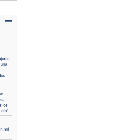
ujeres
 una
los
se
os,
r los
ncia”
n mil