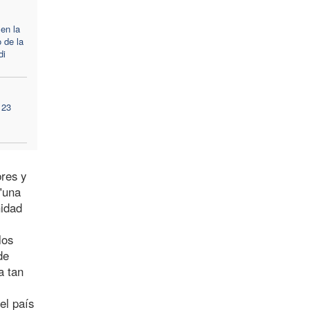
 en la
 de la
di
 23
res y
"una
nidad
los
de
a tan
el país