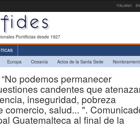
ITALIANO
EN
ionales Pontificias desde 1927
STICAS
Europa
Oceanía
Actos de la Santa Sede
Nombramient
“No podemos permanecer
 cuestiones candentes que atenaza
encia, inseguridad, pobreza
re comercio, salud... ". Comunicad
al Guatemalteca al final de la