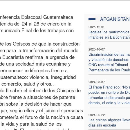
onferencia Episcopal Guatemalteca
AFGANISTÁN
tenida del 24 al 28 de enero en la
2025-12-01
unicado Final de los trabajos con
Ilegales los matrimonios
infantiles en Baluchistán
de los Obispos de que la construcción
ano para la transformación del mundo.
2025-10-07
Discriminación de las m
a Eucaristía reafirma la urgencia de
y violación de derechos:
n de una sociedad más ecuánime y
ONG recurre al Tribunal
ermanecer indiferentes frente a
Permanente de los Pueb
uatemalteco: violencia, inseguridad
2024-08-07
 comercio, salud y otros..
El Papa Francisco: “No 
o II sobre el deber de los Obispos de
puede, en nombre de Di
bre frente a situaciones de patente
fomentar el desprecio po
demás, el odio y la viole
ión sobre la decisión de hacer que
ue, según ellos y el juicio de personas
2024-06-22
metería el futuro de la nación a causa
Las chicas afganas lleva
la vida y para la salud de los
días sin escuela