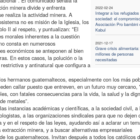
acional". El comunicado señala la
ión minera divide y enfrenta
2022-02-24
Integrar a los refugiados
 realiza la actividad minera. A
sociedad: el compromiso
sistema no es misión de la Iglesia, los
Asociación Pro bambini 
 II al respeto, y puntualizan: "El
Kabul
s morales inherentes a la cuestión
como consta en numerosos
2021-12-17
Grave crisis alimentaria:
ses económicos se anteponen al bien
millones de personas
ras. En estos casos, la polución o la
necesitadas
restrictiva y antinatural que configura a
 los hermanos guatemaltecos, especialmente con los más pob
eden callar puesto que entreven, en un futuro muy cercano, 
es, con fatales consecuencias para la vida, la salud y la dig
 de metales”.
 instancias académicas y científicas, a la sociedad civil, a 
logistas, a las organizaciones sindicales para que no dejen 
 y en el respeto de las leyes, ayudando así a aclarar un tem
a extracción minera, y a buscar alternativas empresariales
de los guatemaltecos. Invitan después a todos los católicos d