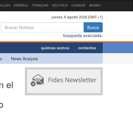
GLISH
ESPAÑOL
FRANÇAIS
DEUTSCH
CHINESE
ARABIC
jueves, 6 agosto 2026 [GMT +1]
Busca
búsqueda avanzada.
quiénes somos
contactos
o
News Analysis
n el
o