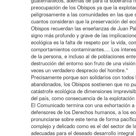
guatemaltecos, además de para la soberanía n
preocupación de los Obispos ya que la explotac
peligrosamente a las comunidades en las que se
cuantos consideran que la preservación del eco
Obispos recuerdan las enseñanzas de Juan Pablo
signo más profundo y grave de las implicacione
ecológica es la falta de respeto por la vida, 
comportamientos contaminantes.... Los intere
de la persona, e incluso al de poblaciones ente
destrucción del entorno son fruto de una visión 
veces un verdadero desprecio del hombre."
Precisamente porque son solidarios con todos
abandonados, los Obispos sostienen que no pu
catástrofe ecológica de dimensiones imprevisibl
del país, como consecuencia de la explotación
El Comunicado termina con una exhortación a las
defensores de los Derechos humanos, a los eco
pronunciarse sobre este tema de forma pacífica
complejo y delicado como es el del sector de l
adecuadas para el deseado desarrollo integral 