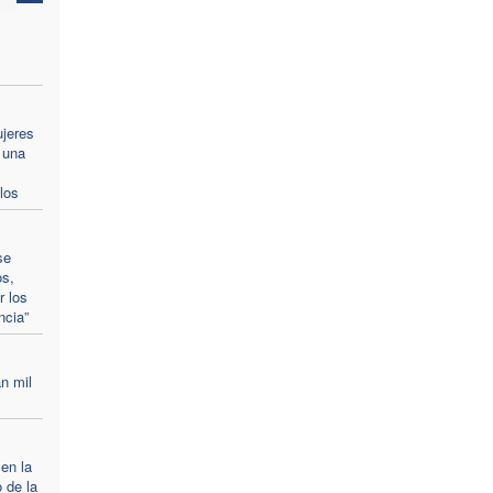
ujeres
 una
los
se
os,
r los
ncia”
n mil
 en la
 de la