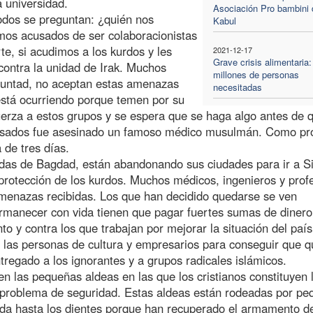
a universidad.
Asociación Pro bambini 
todos se preguntan: ¿quién nos
Kabul
mos acusados de ser colaboracionistas
te, si acudimos a los kurdos y les
2021-12-17
Grave crisis alimentaria:
contra la unidad de Irak. Muchos
millones de personas
untad, no aceptan estas amenazas
necesitadas
 está ocurriendo porque temen por su
fuerza a estos grupos y se espera que se haga algo antes de 
s pasados fue asesinado un famoso médico musulmán. Como pr
 de tres días.
das de Bagdad, están abandonando sus ciudades para ir a Si
 protección de los kurdos. Muchos médicos, ingenieros y prof
 amenazas recibidas. Los que han decidido quedarse se ven
ermanecer con vida tienen que pagar fuertes sumas de dinero
to y contra los que trabajan por mejorar la situación del país
 de las personas de cultura y empresarios para conseguir que 
entregado a los ignorantes y a grupos radicales islámicos.
n las pequeñas aldeas en las que los cristianos constituyen 
o problema de seguridad. Estas aldeas están rodeadas por p
a hasta los dientes porque han recuperado el armamento d