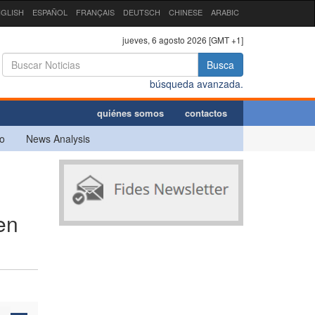
GLISH
ESPAÑOL
FRANÇAIS
DEUTSCH
CHINESE
ARABIC
jueves, 6 agosto 2026 [GMT +1]
Busca
búsqueda avanzada.
quiénes somos
contactos
o
News Analysis
en