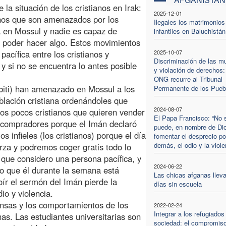
la situación de los cristianos en Irak:
2025-12-01
anos que son amenazados por los
Ilegales los matrimonios
a en Mossul y nadie es capaz de
infantiles en Baluchistán
ara poder hacer algo. Estos movimientos
acífica entre los cristianos y
2025-10-07
Discriminación de las m
 si no se encuentra lo antes posible
y violación de derechos:
ONG recurre al Tribunal
iti) han amenazado en Mossul a los
Permanente de los Pueb
oblación cristiana ordenándoles que
2024-08-07
os pocos cristianos que quieren vender
El Papa Francisco: “No 
r compradores porque el Imán declaró
puede, en nombre de Di
s infieles (los cristianos) porque el día
fomentar el desprecio po
demás, el odio y la viole
rza y podremos coger gratis todo lo
que considero una persona pacífica, y
2024-06-22
ijo que él durante la semana está
Las chicas afganas lleva
 oír el sermón del Imán pierde la
días sin escuela
io y violencia.
ensas y los comportamientos de los
2022-02-24
Integrar a los refugiados
nas. Las estudiantes universitarias son
sociedad: el compromiso