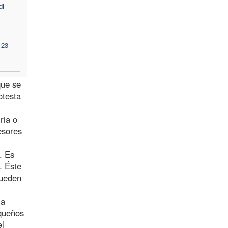
di
 23
que se
otesta
ria o
esores
. Es
. Éste
queden
la
equeños
el