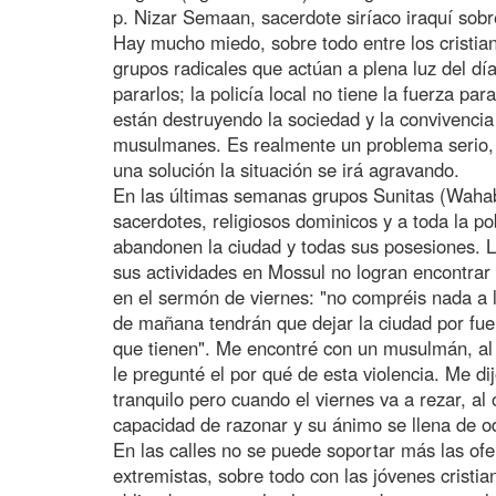
p. Nizar Semaan, sacerdote siríaco iraquí sobre 
Hay mucho miedo, sobre todo entre los cristi
grupos radicales que actúan a plena luz del dí
pararlos; la policía local no tiene la fuerza p
están destruyendo la sociedad y la convivencia p
musulmanes. Es realmente un problema serio, y
una solución la situación se irá agravando.
En las últimas semanas grupos Sunitas (Wahab
sacerdotes, religiosos dominicos y a toda la p
abandonen la ciudad y todas sus posesiones. L
sus actividades en Mossul no logran encontra
en el sermón de viernes: "no compréis nada a lo
de mañana tendrán que dejar la ciudad por fue
que tienen". Me encontré con un musulmán, al 
le pregunté el por qué de esta violencia. Me d
tranquilo pero cuando el viernes va a rezar, al
capacidad de razonar y su ánimo se llena de od
En las calles no se puede soportar más las of
extremistas, sobre todo con las jóvenes cristia