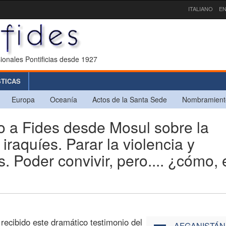
ITALIANO
EN
ionales Pontificias desde 1927
STICAS
Europa
Oceanía
Actos de la Santa Sede
Nombramient
o a Fides desde Mosul sobre la
 iraquíes. Parar la violencia y
 Poder convivir, pero.... ¿cómo, 
recibido este dramático testimonio del
AFGANISTÁN