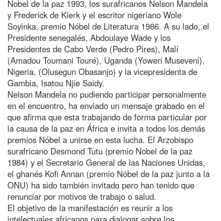
Nobel de la paz 1993, los surafricanos Nelson Mandela
y Frederick de Klerk y el escritor nigeriano Wole
Soyinka, premio Nóbel de Literatura 1986. A su lado, el
Presidente senegalés, Abdoulaye Wade y los
Presidentes de Cabo Verde (Pedro Pires), Malí
(Amadou Toumani Touré), Uganda (Yoweri Museveni),
Nigeria, (Olusegun Obasanjo) y la vicepresidenta de
Gambia, Isatou Njie Saidy.
Nelson Mandela no pudiendo participar personalmente
en el encuentro, ha enviado un mensaje grabado en el
que afirma que esta trabajando de forma particular por
la causa de la paz en África e invita a todos los demás
premios Nóbel a unirse en esta lucha. El Arzobispo
surafricano Desmond Tutu (premio Nobel de la paz
1984) y el Secretario General de las Naciones Unidas,
el ghanés Kofi Annan (premio Nóbel de la paz junto a la
ONU) ha sido también invitado pero han tenido que
renunciar por motivos de trabajo o salud.
El objetivo de la manifestación es reunir a los
intelectuales africanos para dialogar sobre los