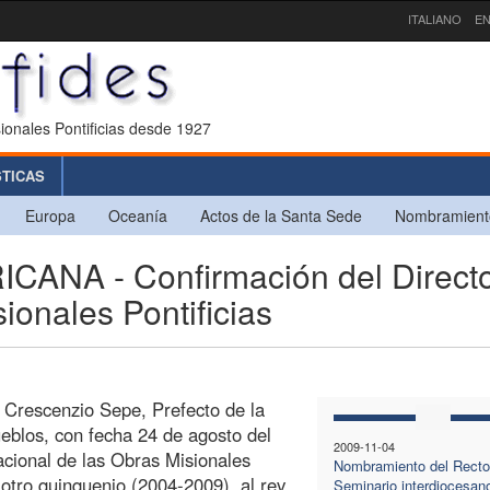
ITALIANO
EN
ionales Pontificias desde 1927
STICAS
Europa
Oceanía
Actos de la Santa Sede
Nombramient
NA - Confirmación del Direct
ionales Pontificias
. Crescenzio Sepe, Prefecto de la
eblos, con fecha 24 de agosto del
2009-11-04
acional de las Obras Misionales
Nombramiento del Rector
 otro quinquenio (2004-2009), al rev.
Seminario interdiocesano