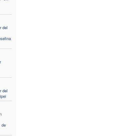
 del
sefina
r
 del
ipei
n
l
 de