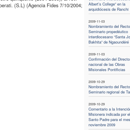
Albert’s College” en la
erati. (S.L) (Agencia Fides 7/10/2004;
arquidiócesis de Ranchi
2009-11-03
Nombramiento del Rector
Seminario propedéutico
interdiocesano “Santa Jo
Bakhita” de Ngaoundéré
2009-11-03
Confirmación del Directo
nacional de las Obras
Misionales Pontificias
2009-10-29
Nombramiento del Rector
Seminario regional de Ta
2009-10-29
Comentario a la Intenció
Misionera indicada por e
Santo Padre para el mes
noviembre 2009