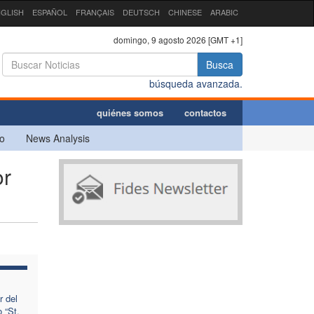
GLISH
ESPAÑOL
FRANÇAIS
DEUTSCH
CHINESE
ARABIC
domingo, 9 agosto 2026 [GMT +1]
Busca
búsqueda avanzada.
quiénes somos
contactos
o
News Analysis
or
 del
 “St.