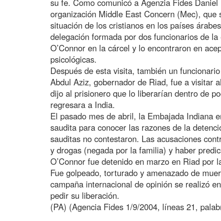
su fe. Como comunicó a Agenzia Fides Daniel 
organización Middle East Concern (Mec), que 
situación de los cristianos en los países ára
delegación formada por dos funcionarios de la
O’Connor en la cárcel y lo encontraron en acep
psicológicas.
Después de esta visita, también un funcionari
Abdul Aziz, gobernador de Riad, fue a visitar 
dijo al prisionero que lo liberarían dentro de p
regresara a India.
El pasado mes de abril, la Embajada Indiana en
saudita para conocer las razones de la detenc
sauditas no contestaron. Las acusaciones cont
y drogas (negada por la familia) y haber predic
O’Connor fue detenido en marzo en Riad por la 
Fue golpeado, torturado y amenazado de muert
campaña internacional de opinión se realizó e
pedir su liberación.
(PA) (Agencia Fides 1/9/2004, líneas 21, palab