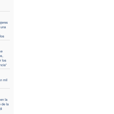
ujeres
 una
los
se
os,
r los
ncia”
n mil
 en la
 de la
di