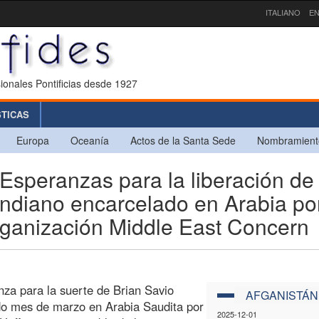
ITALIANO
EN
ionales Pontificias desde 1927
STICAS
Europa
Oceanía
Actos de la Santa Sede
Nombramient
speranzas para la liberación de
indiano encarcelado en Arabia po
 organización Middle East Concern
za para la suerte de Brian Savio
AFGANISTÁN
ado mes de marzo en Arabia Saudita por
2025-12-01