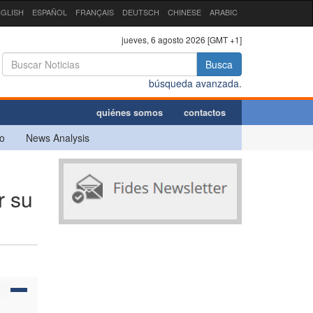
GLISH
ESPAÑOL
FRANÇAIS
DEUTSCH
CHINESE
ARABIC
jueves, 6 agosto 2026 [GMT +1]
Busca
búsqueda avanzada.
quiénes somos
contactos
o
News Analysis
r su