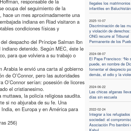
Hoffman, responsable de la
Ilegales los matrimonios
se ocupa del seguimiento de la
infantiles en Baluchistán
bes, hace un mes aproximadamente una
 embajada indiana en Riad visitaron a
2025-10-07
Discriminación de las m
tables condiciones físicas y
y violación de derechos:
ONG recurre al Tribunal
o del despacho del Príncipe Salman Ibn
Permanente de los Pueb
al indiano detenido. Según MEC, éste le
2024-08-07
oco, para que volviera a su trabajo o
El Papa Francisco: “No 
puede, en nombre de Di
 Arabia le envió una carta al gobierno
fomentar el desprecio po
demás, el odio y la viole
ión de O’Connor, pero las autoridades
ra O’Connor serían: posesión de licores
2024-06-22
ado el cristianesimo.
Las chicas afganas lleva
muttawa, la policía religiosa saudita.
días sin escuela
e si no abjuraba de su fe. Una
n India, en Europa y en América para
2022-02-24
Integrar a los refugiados
sociedad: el compromiso
ras 256)
Asociación Pro bambini 
Kabul