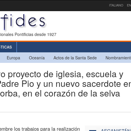
ITALIANO
EN
ionales Pontificias desde 1927
STICAS
Europa
Oceanía
Actos de la Santa Sede
Nombramient
proyecto de iglesia, escuela y
Padre Pio y un nuevo sacerdote en
ba, en el corazón de la selva
bre los trabajos para la realización
AFGANISTÁN