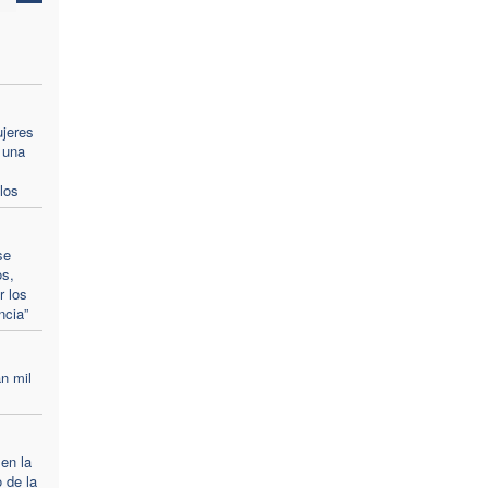
ujeres
 una
los
se
os,
r los
ncia”
n mil
 en la
 de la