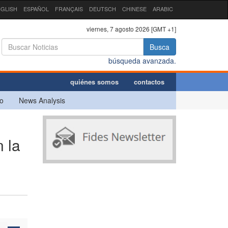
GLISH
ESPAÑOL
FRANÇAIS
DEUTSCH
CHINESE
ARABIC
viernes, 7 agosto 2026 [GMT +1]
Busca
búsqueda avanzada.
quiénes somos
contactos
o
News Analysis
 la