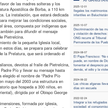
favor de las madres solteras y los
2025-12-01
elatura Apostólica de Borba, a 110 km
Ilegales los matrimonios
a. La instalación, que estará dedicada
infantiles en Baluchistán
para mejorar las condiciones sociales,
del área, compuesta por indígenas que
2025-10-07
Discriminación de las m
y también para difundir el mensaje
y violación de derechos:
e Pietrelcina.
ONG recurre al Tribunal
miento de la pequeña Iglesia local,
Permanente de los Pueb
en estos días, se prepara para celebrar
2024-08-07
e la Prelatura, que será ordenado el
El Papa Francisco: “No 
puede, en nombre de Di
alianos, devotos al fraile de Pietrelcina,
fomentar el desprecio po
demás, el odio y la viole
 Padre Pío y llevar su mensaje hasta
ha elegido el nombre de “Padre Pío
2024-06-22
 en mayo del 2003 una estructura en
Las chicas afganas lleva
latorio que hospeda a 300 niños, en
días sin escuela
iental), dirigida por el Obispo George
2022-02-24
Integrar a los refugiados
imensiones, formada por iglesia,
sociedad: el compromiso