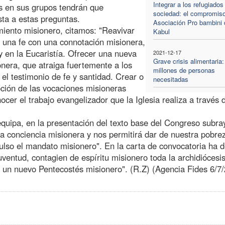
Integrar a los refugiados
es en sus grupos tendrán que
sociedad: el compromiso
esta a estas preguntas.
Asociación Pro bambini 
miento misionero, citamos: "Reavivar
Kabul
s una fe con una connotación misionera,
y en la Eucaristía. Ofrecer una nueva
2021-12-17
Grave crisis alimentaria:
onera, que atraiga fuertemente a los
millones de personas
 el testimonio de fe y santidad. Crear o
necesitadas
oción de las vocaciones misioneras
ocer el trabajo evangelizador que la Iglesia realiza a través 
quipa, en la presentación del texto base del Congreso subra
a conciencia misionera y nos permitirá dar de nuestra pobre
pulso el mandato misionero". En la carta de convocatoria ha 
uventud, contagien de espíritu misionero toda la archidiócesi
 un nuevo Pentecostés misionero". (R.Z) (Agencia Fides 6/7