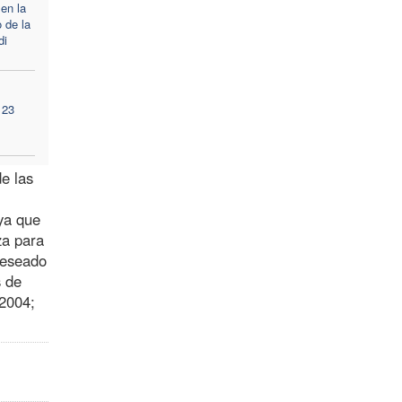
 en la
 de la
di
 23
de las
ya que
za para
deseado
s de
/2004;