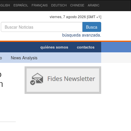
GLISH
ESPAÑOL
FRANÇAIS
DEUTSCH
CHINESE
ARABIC
viernes, 7 agosto 2026 [GMT +1]
Busca
búsqueda avanzada.
quiénes somos
contactos
o
News Analysis
o
n