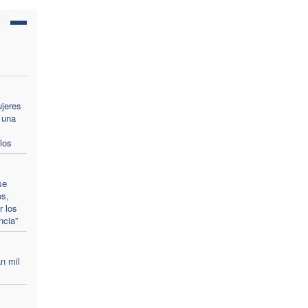
ujeres
 una
los
se
os,
r los
ncia”
n mil