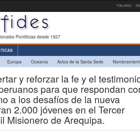
ITALIANO
EN
ionales Pontificias desde 1927
STICAS
Europa
Oceanía
Actos de la Santa Sede
Nombramient
 y reforzar la fe y el testimoni
 peruanos para que respondan co
o a los desafíos de la nueva
an 2.000 jóvenes en el Tercer
l Misionero de Arequipa.