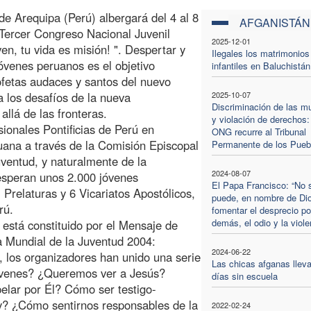
de Arequipa (Perú) albergará del 4 al 8
AFGANISTÁN
 Tercer Congreso Nacional Juvenil
2025-12-01
n, tu vida es misión! ". Despertar y
Ilegales los matrimonios
jóvenes peruanos es el objetivo
infantiles en Baluchistán
ofetas audaces y santos del nuevo
 los desafíos de la nueva
2025-10-07
Discriminación de las m
allá de las fronteras.
y violación de derechos:
ionales Pontificias de Perú en
ONG recurre al Tribunal
uana a través de la Comisión Episcopal
Permanente de los Pueb
uventud, y naturalmente de la
2024-08-07
esperan unos 2.000 jóvenes
El Papa Francisco: “No 
 Prelaturas y 6 Vicariatos Apostólicos,
puede, en nombre de Di
rú.
fomentar el desprecio po
demás, el odio y la viole
 está constituido por el Mensaje de
a Mundial de la Juventud 2004:
2024-06-22
, los organizadores han unido una serie
Las chicas afganas lleva
jóvenes? ¿Queremos ver a Jesús?
días sin escuela
lar por Él? Cómo ser testigo-
y? ¿Cómo sentirnos responsables de la
2022-02-24