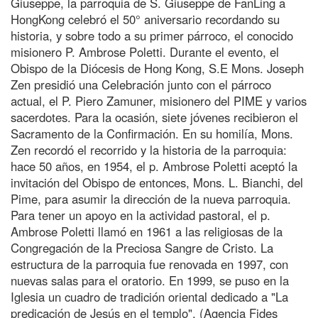
Giuseppe, la parroquia de S. Giuseppe de FanLing a
HongKong celebró el 50° aniversario recordando su
historia, y sobre todo a su primer párroco, el conocido
misionero P. Ambrose Poletti. Durante el evento, el
Obispo de la Diócesis de Hong Kong, S.E Mons. Joseph
Zen presidió una Celebración junto con el párroco
actual, el P. Piero Zamuner, misionero del PIME y varios
sacerdotes. Para la ocasión, siete jóvenes recibieron el
Sacramento de la Confirmación. En su homilía, Mons.
Zen recordó el recorrido y la historia de la parroquia:
hace 50 años, en 1954, el p. Ambrose Poletti aceptó la
invitación del Obispo de entonces, Mons. L. Bianchi, del
Pime, para asumir la dirección de la nueva parroquia.
Para tener un apoyo en la actividad pastoral, el p.
Ambrose Poletti llamó en 1961 a las religiosas de la
Congregación de la Preciosa Sangre de Cristo. La
estructura de la parroquia fue renovada en 1997, con
nuevas salas para el oratorio. En 1999, se puso en la
Iglesia un cuadro de tradición oriental dedicado a "La
predicación de Jesús en el templo". (Agencia Fides