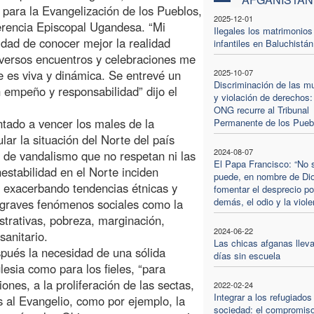
para la Evangelización de los Pueblos,
2025-12-01
erencia Episcopal Ugandesa. “Mi
Ilegales los matrimonios
idad de conocer mejor la realidad
infantiles en Baluchistán
diversos encuentros y celebraciones me
ue es viva y dinámica. Se entrevé un
2025-10-07
Discriminación de las m
 empeño y responsabilidad” dijo el
y violación de derechos:
ONG recurre al Tribunal
ntado a vencer los males de la
Permanente de los Pueb
ar la situación del Norte del país
2024-08-07
os de vandalismo que no respetan ni las
El Papa Francisco: “No 
inestabilidad en el Norte inciden
puede, en nombre de Di
s, exacerbando tendencias étnicas y
fomentar el desprecio po
demás, el odio y la viole
 graves fenómenos sociales como la
istrativas, pobreza, marginación,
2024-06-22
sanitario.
Las chicas afganas lleva
spués la necesidad de una sólida
días sin escuela
lesia como para los fieles, “para
iones, a la proliferación de las sectas,
2022-02-24
Integrar a los refugiados
s al Evangelio, como por ejemplo, la
sociedad: el compromiso