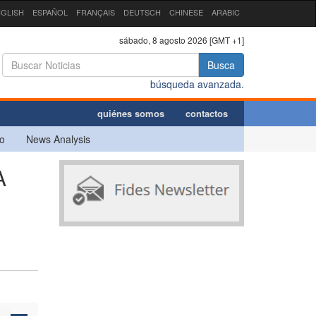
GLISH
ESPAÑOL
FRANÇAIS
DEUTSCH
CHINESE
ARABIC
sábado, 8 agosto 2026 [GMT +1]
Busca
búsqueda avanzada.
quiénes somos
contactos
o
News Analysis
A