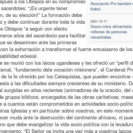
después a los Obispos en su compromiso
Asociación Pro bambini 
s sacerdotes: “¡Es urgente tener
Kabul
n, de su elección!” La formación debe
o y debe continuar durante toda la vida
2021-12-17
Grave crisis alimentaria:
os Obispos “a seguir con afecto
millones de personas
meros años del sacerdocio para facilitar
necesitadas
 que se desanimen ante las primeras
 con la exhortación a transformar el fuerte entusiasmo de los
abilidad eclesial.
e se reunió con los laicos ugandeses y les ofreció un “perfil 
utismal, “fundamento dela vocación misionera”, el Cardenal Pr
n de la fe ofrecido por los Catequistas, que pueden encontrar 
sta a las dificultades siempre crecientes de su ministerio. 
al surgidas en años recientes (animadores de la oración, del 
de grupos bíblicos; encargados de las obras caritativas; maes
te a cuantos están comprometidos en actividades socio-políti
tras Iglesias y en particular sobre vosotros, en este moment
ecer muda ante la destrucción del continente africano, ni pu
sino que debe evangelizar la vida socio-política con la levadur
amamiento: “El Señor os invita una vez más a vosotros laicos