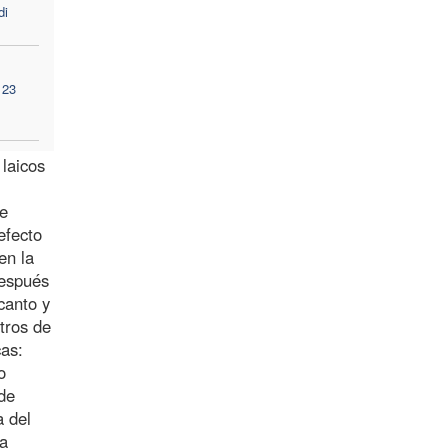
di
 23
 laicos
de
efecto
en la
Después
canto y
tros de
cas:
o
ede
a del
 a