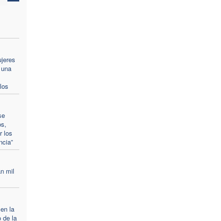
ujeres
 una
los
se
os,
r los
ncia”
n mil
 en la
 de la