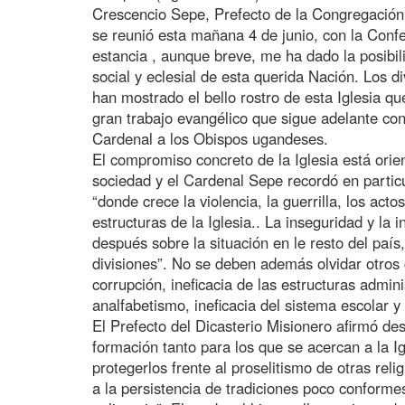
Crescencio Sepe, Prefecto de la Congregación 
se reunió esta mañana 4 de junio, con la Conf
estancia , aunque breve, me ha dado la posibil
social y eclesial de esta querida Nación. Los 
han mostrado el bello rostro de esta Iglesia q
gran trabajo evangélico que sigue adelante con
Cardenal a los Obispos ugandeses.
El compromiso concreto de la Iglesia está orie
sociedad y el Cardenal Sepe recordó en particul
“donde crece la violencia, la guerrilla, los act
estructuras de la Iglesia.. La inseguridad y la 
después sobre la situación en le resto del paí
divisiones”. No se deben además olvidar otros
corrupción, ineficacia de las estructuras admin
analfabetismo, ineficacia del sistema escolar y 
El Prefecto del Dicasterio Misionero afirmó de
formación tanto para los que se acercan a la Ig
protegerlos frente al proselitismo de otras relig
a la persistencia de tradiciones poco conforme