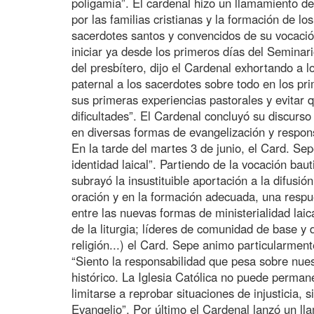
poligamia”. El cardenal hizo un llamamiento 
por las familias cristianas y la formación de lo
sacerdotes santos y convencidos de su vocació
iniciar ya desde los primeros días del Seminari
del presbítero, dijo el Cardenal exhortando a l
paternal a los sacerdotes sobre todo en los pri
sus primeras experiencias pastorales y evitar
dificultades”. El Cardenal concluyó su discurso
en diversas formas de evangelización y respons
En la tarde del martes 3 de junio, el Card. Sep
identidad laical”. Partiendo de la vocación ba
subrayó la insustituible aportación a la difusió
oración y en la formación adecuada, una respue
entre las nuevas formas de ministerialidad laic
de la liturgia; líderes de comunidad de base y 
religión...) el Card. Sepe animo particularmen
“Siento la responsabilidad que pesa sobre nues
histórico. La Iglesia Católica no puede perman
limitarse a reprobar situaciones de injusticia, 
Evangelio”. Por último el Cardenal lanzó un ll