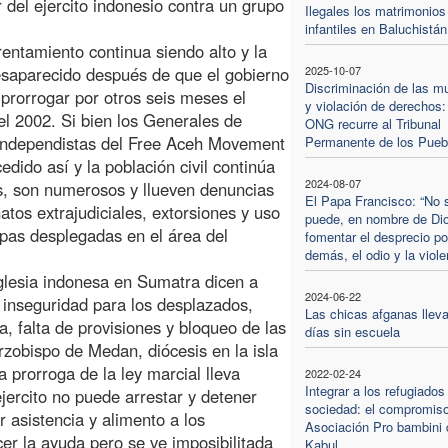
 del ejercito indonesio contra un grupo
Ilegales los matrimonios
infantiles en Baluchistán
rentamiento continua siendo alto y la
esaparecido después de que el gobierno
2025-10-07
Discriminación de las m
prorrogar por otros seis meses el
y violación de derechos:
l 2002. Si bien los Generales de
ONG recurre al Tribunal
 independistas del Free Aceh Movement
Permanente de los Pueb
dido así y la población civil continúa
2024-08-07
es, son numerosos y llueven denuncias
El Papa Francisco: “No 
tos extrajudiciales, extorsiones y uso
puede, en nombre de Di
opas desplegadas en el área del
fomentar el desprecio po
demás, el odio y la viole
 Iglesia indonesa en Sumatra dicen a
2024-06-22
 inseguridad para los desplazados,
Las chicas afganas lleva
a, falta de provisiones y bloqueo de las
días sin escuela
zobispo de Medan, diócesis en la isla
prorroga de la ley marcial lleva
2022-02-24
Integrar a los refugiados
jercito no puede arrestar y detener
sociedad: el compromiso
r asistencia y alimento a los
Asociación Pro bambini 
cer la ayuda pero se ve imposibilitada
Kabul