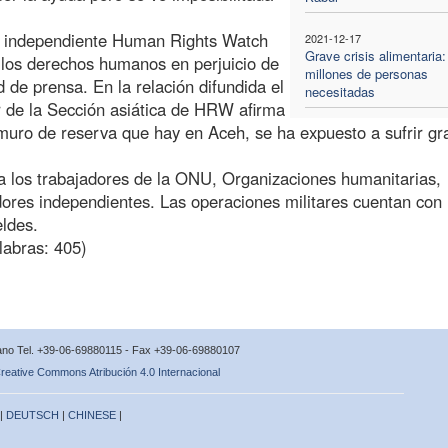
ón independiente Human Rights Watch
2021-12-17
Grave crisis alimentaria:
 los derechos humanos en perjuicio de
millones de personas
ad de prensa. En la relación difundida el
necesitadas
r de la Sección asiática de HRW afirma
muro de reserva que hay en Aceh, se ha expuesto a sufrir gr
 a los trabajadores de la ONU, Organizaciones humanitarias,
adores independientes. Las operaciones militares cuentan con
eldes.
labras: 405)
icano Tel. +39-06-69880115 - Fax +39-06-69880107
reative Commons Atribución 4.0 Internacional
 |
DEUTSCH
|
CHINESE
|