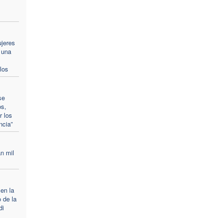
ujeres
 una
los
se
os,
r los
ncia”
n mil
 en la
 de la
di