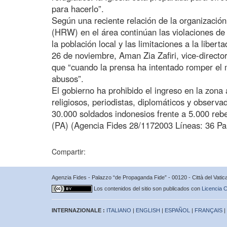
para hacerlo”.
Según una reciente relación de la organizaci
(HRW) en el área continúan las violaciones de
la población local y las limitaciones a la libert
26 de noviembre, Aman Zia Zafiri, vice-directo
que “cuando la prensa ha intentado romper el 
abusos”.
El gobierno ha prohibido el ingreso en la zona
religiosos, periodistas, diplomáticos y observ
30.000 soldados indonesios frente a 5.000 reb
(PA) (Agencia Fides 28/1172003 Líneas: 36 Pa
Compartir:
Agenzia Fides - Palazzo “de Propaganda Fide” - 00120 - Città del Vat
Los contenidos del sitio son publicados con
Licencia C
INTERNAZIONALE :
ITALIANO
|
ENGLISH
|
ESPAÑOL
|
FRANÇAIS
|