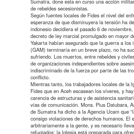
Sumatra, done esta en curso una acción militar
de rebeldes secesionistas.
Según fuentes locales de Fides el nivel del enf
esperanza de que disminuyera la tensión ha d
indonesio decidiera el pasado 6 de noviembre, 
decreto de ley marcial promulgado en mayor de
Yakarta habían asegurado que la guerra a los
(GAM) terminaría en un breve plazo, no ha suce
sufriendo. Los muertos, entre rebeldes y civil
de organizaciones independientes sobre asesina
indiscriminado de la fuerza por parte de las tr
conflicto.
Mientras tanto, los trabajadores locales de la
Fides que en Aceh escasean los víveres, y hay
carencia de estructuras y de asistencia sanitari
vías de comunicación. Mons. Pius Datubara, Ar
de Sumatra ha dicho a la Agencia Ucam que “la 
consigo violaciones de derechos humanos. El e
arbitrariamente a la gente, y es necesario lleva
refugiados: la Iglesia está preparada para ofre