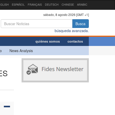
GLISH
ESPAÑOL
FRANÇAIS
DEUTSCH
CHINESE
ARABIC
sábado, 8 agosto 2026 [GMT +1]
Busca
búsqueda avanzada.
quiénes somos
contactos
o
News Analysis
ES