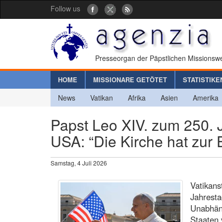
Follow us
Presseorgan der Päpstlichen Missionswe
HOME
MISSIONARE GETÖTET
STATISTIKE
News
Vatikan
Afrika
Asien
Amerika
Papst Leo XIV. zum 250. 
USA: “Die Kirche hat zur
Samstag, 4 Juli 2026
Vatikans
Jahresta
Unabhäng
Staaten 