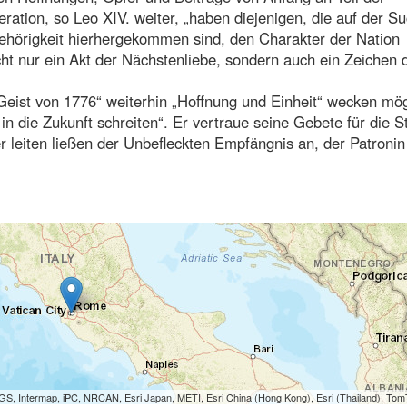
ation, so Leo XIV. weiter, „haben diejenigen, die auf der S
ehörigkeit hierhergekommen sind, den Charakter der Nation
cht nur ein Akt der Nächstenliebe, sondern auch ein Zeichen 
„Geist von 1776“ weiterhin „Hoffnung und Einheit“ wecken mö
n die Zukunft schreiten“. Er vertraue seine Gebete für die S
r leiten ließen der Unbefleckten Empfängnis an, der Patronin
S, Intermap, iPC, NRCAN, Esri Japan, METI, Esri China (Hong Kong), Esri (Thailand), To