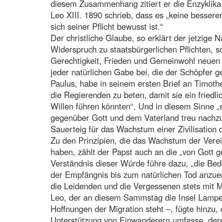
diesem Zusammenhang zitiert er die Enzyklika „
Leo XIII. 1890 schrieb, dass es „keine bessere
sich seiner Pflicht bewusst ist.“
Der christliche Glaube, so erklärt der jetzige 
Widerspruch zu staatsbürgerlichen Pflichten, 
Gerechtigkeit, Frieden und Gemeinwohl neuen
jeder natürlichen Gabe bei, die der Schöpfer g
Paulus, habe in seinem ersten Brief an Timothe
die Regierenden zu beten, damit sie ein friedl
Willen führen könnten“. Und in diesem Sinne „si
gegenüber Gott und dem Vaterland treu nachz
Sauerteig für das Wachstum einer Zivilisation 
Zu den Prinzipien, die das Wachstum der Vere
haben, zählt der Papst auch an die „von Gott
Verständnis dieser Würde führe dazu, „die Be
der Empfängnis bis zum natürlichen Tod anzue
die Leidenden und die Vergessenen stets mit M
Leo, der an diesem Sammstag die Insel Lamped
Hoffnungen der Migration steht –, fügte hinzu
Unterstützung von Einwanderern umfasse, dere