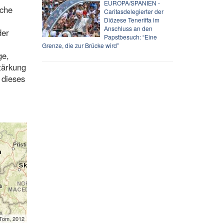
EUROPA/SPANIEN -
uche
Caritasdelegierter der
Diözese Teneriffa im
Anschluss an den
der
Papstbesuch: “Eine
Grenze, die zur Brücke wird”
ge,
tärkung
 dieses
mTom, 2012