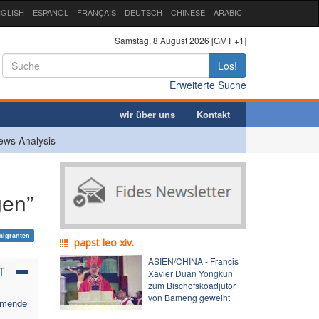
GLISH
ESPAÑOL
FRANÇAIS
DEUTSCH
CHINESE
ARABIC
Samstag, 8 August 2026 [GMT +1]
Los!
Erweiterte Suche
wir über uns
Kontakt
ews Analysis
gen”
migranten
papst leo xiv.
ASIEN/CHINA - Francis
T
Xavier Duan Yongkun
zum Bischofskoadjutor
von Bameng geweiht
ehmende