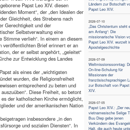
Ländern zur Botschaft v
geborene Papst Leo XIV. diesen
Papst Leo XIV.
idenden Moment“, der „den Idealen der
, der Gleichheit, des Strebens nach
2026-07-10
er Gerechtigkeit und der
„Das Christentum steht e
ischer Selbstverwaltung eine
am Anfang“: Die
missionarische Vision v
e Stimme verlieh“. In einem an diesem
Papst Leo XIV. wurzelt i
veröffentlichten Brief erinnert er an
Apostelgeschichte
ion, der er selbst angehört, „geleitet“
Kirche zur Entwicklung des Landes
2026-07-09
Weltmissionssonntag: Dr
On-line-Schulung für
Papst als eines der „wichtigsten
Missionare der
ündet wurden, die Religionsfreiheit
französischsprachigen L
ewissen entsprechend zu beten und
zur Botschaft von Papst
XIV.
auszuüben“. Diese Freiheit, so betont
 es der katholischen Kirche ermöglicht,
2026-07-05
tglieder und der amerikanischen Nation
Papst Leo XIV.: „Der ne
vietnamesische Selige T
 beigetragen insbesondere „in den
Buu Diep gebe jenen
Verkündern des Evange
fürsorge und sozialen Diensten“. In
Halt, die auch heute unte