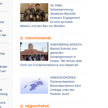
on
XII. FABC-
Vollversammlung:
Asiatische Bischöfe
erneuern Engagement
rst
für eine synodale
Mission und den Bau von Brücken
on
n der
menschenwürde
ASIEN/BANGLADESCH -
Bischof Subroto zum
geplanten
itte
Schweigemarsch in
Dhaka: "Wir lehnen jede
Form von Fundamentalismus uns Gewalt ab“
änder
 Leo
ASIEN/SÜDKOREA -
Parlamentswahlen:
Bischofskonferenz führt
ue
Umfrage unter den
ruong
Parteien durch
lums
religionsfreiheit
r