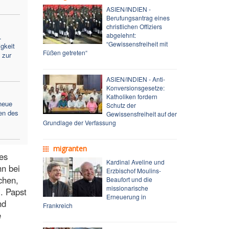
ASIEN/INDIEN -
Berufungsantrag eines
christlichen Offiziers
abgelehnt:
.
“Gewissensfreiheit mit
gkeit
Füßen getreten“
 zur
ASIEN/INDIEN - Anti-
Konversionsgesetze:
Katholiken fordern
neue
Schutz der
en des
Gewissensfreiheit auf der
Grundlage der Verfassung
migranten
es
Kardinal Aveline und
n bei
Erzbischof Moulins-
chen,
Beaufort und die
missionarische
. Papst
Erneuerung in
nd
Frankreich
e