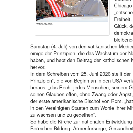
Chicago 
„entsche
Freiheit
VaticanMedia
Glück, d
demokrat
bleibend
Samstag (4. Juli) von den vatikanischen Medien 
einige der Prinzipien, die das Wachstum der Nat
haben, und hebt den Beitrag der katholischen 
hervor.
In dem Schreiben vom 25. Juni 2026 stellt der 
Prinzipien“, die von Beginn an in den USA verk
heraus: „das Recht jedes Menschen, seinem G
seinen Glauben offen, ohne Zwang oder Angst, 
der erste amerikanische Bischof von Rom, „hat
in den Vereinigten Staaten zum Wohle ihrer Mi
zu wachsen und zu gedeihen“.
So habe die Kirche zur nationalen Entwicklung
Bereichen Bildung, Armenfürsorge, Gesundheits