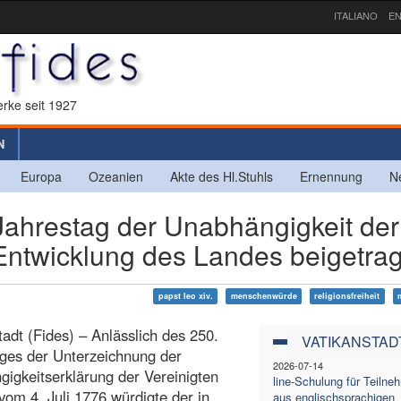
ITALIANO
EN
rke seit 1927
N
Europa
Ozeanien
Akte des Hl.Stuhls
Ernennung
N
Jahrestag der Unabhängigkeit der
 Entwicklung des Landes beigetra
papst leo xiv.
menschenwürde
religionsfreiheit
tadt (Fides) – Anlässlich des 250.
VATIKANSTAD
ges der Unterzeichnung der
2026-07-14
igkeitserklärung der Vereinigten
line-Schulung für Teiln
vom 4. Juli 1776 würdigte der in
aus englischsprachigen