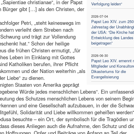
Sapientiae christianae“, in der Papst
Verfolgung leiden“
n Bürger gibt […] als den Christen, der
2026-07-04
Papst Leo XIV. zum 250
Nachfolger Petri, „steht keineswegs im
Jahrestag der Unabhängi
sondern verleiht dem Streben nach
der USA: “Die Kirche hat
 Schwung und trägt zur Vollendung
Entwicklung des Landes
eschenkt hat.“ Schon der heilige
beigetragen”
us die frühen Christen ermutigt, „für
2026-06-30
iches Leben im Einklang mit Gottes
Papst Leo XIV. ernennt 
nd Katholiken berufen, ihrer Pflicht
Mitglieder und Konsultor
ukommen und der Nation weiterhin „als
Dikasteriums für die
Evangelisierung
der Liebe“ zu dienen.
inigten Staaten von Amerika geprägt
 gegebene Würde jedes menschlichen Lebens“. Ein umfassend
deutung des Schutzes menschlichen Lebens von seinem Begin
rkennen und eine Gesellschaft aufzubauen, in der die Schwa
itgefühl, Solidarität und Liebe willkommen geheißen werden“
usa besuchte – ein Ort, der symbolisch für die Tragödien u
, dass dieses Anliegen auch die Aufnahme, den Schutz und di
n Hoffnungen, Opfer und Beiträge von Anfang an Teil der