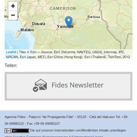
+
−
Leaflet
| Tiles © Esri — Source: Esri, DeLorme, NAVTEQ, USGS, Intermap, iPC,
NRCAN, Esri Japan, METI, Esri China (Hong Kong), Esri (Thailand), TomTom, 2012
Teilen:
Agenzia Fides - Palazzo “de Propaganda Fide” - 00120 - Città del Vaticano Tel. +39-
06-69880115 - Fax +39-06-69880107
Die auf unseren Internetseiten veröffentlichten Inhalte unterliegen
einer
Creative Commons Namensnennung 4.0 International Lizenz