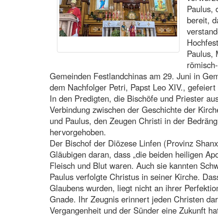
Paulus, 
bereit, 
verstand
Hochfest
Paulus, 
römisch-
Gemeinden Festlandchinas am 29. Juni in Geme
dem Nachfolger Petri, Papst Leo XIV., gefeiert
In den Predigten, die Bischöfe und Priester au
Verbindung zwischen der Geschichte der Kirch
und Paulus, den Zeugen Christi in der Bedräng
hervorgehoben.
Der Bischof der Diözese Linfen (Provinz Shanxi
Gläubigen daran, dass „die beiden heiligen Ap
Fleisch und Blut waren. Auch sie kannten Sch
Paulus verfolgte Christus in seiner Kirche. Das
Glaubens wurden, liegt nicht an ihrer Perfekti
Gnade. Ihr Zeugnis erinnert jeden Christen dar
Vergangenheit und der Sünder eine Zukunft hat