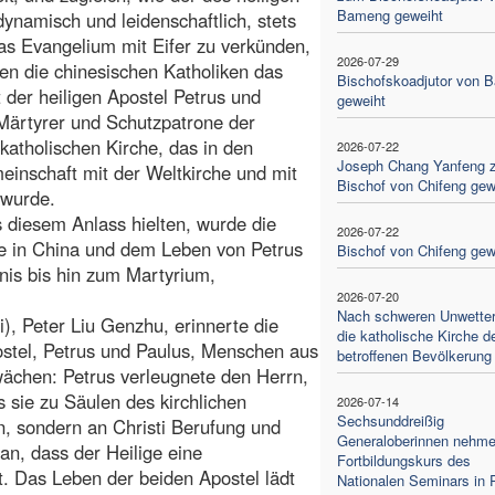
Bameng geweiht
dynamisch und leidenschaftlich, stets
das Evangelium mit Eifer zu verkünden,
2026-07-29
en die chinesischen Katholiken das
Bischofskoadjutor von 
 der heiligen Apostel Petrus und
geweiht
Märtyrer und Schutzpatrone der
katholischen Kirche, das in den
2026-07-22
Joseph Chang Yanfeng 
inschaft mit der Weltkirche und mit
Bischof von Chifeng gew
 wurde.
s diesem Anlass hielten, wurde die
2026-07-22
e in China und dem Leben von Petrus
Bischof von Chifeng gew
nis bis hin zum Martyrium,
2026-07-20
Nach schweren Unwettern
), Peter Liu Genzhu, erinnerte die
die katholische Kirche d
ostel, Petrus und Paulus, Menschen aus
betroffenen Bevölkerung
wächen: Petrus verleugnete den Herrn,
s sie zu Säulen des kirchlichen
2026-07-14
Sechsunddreißig
on, sondern an Christi Berufung und
Generaloberinnen nehm
an, dass der Heilige eine
Fortbildungskurs des
. Das Leben der beiden Apostel lädt
Nationalen Seminars in 