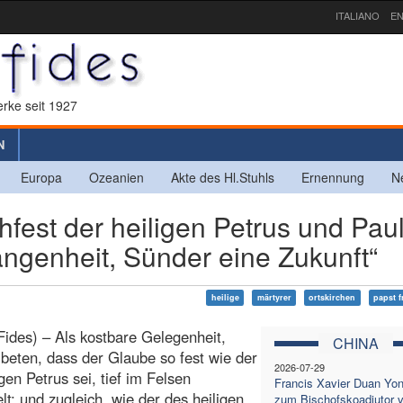
ITALIANO
EN
rke seit 1927
N
Europa
Ozeanien
Akte des Hl.Stuhls
Ernennung
N
hfest der heiligen Petrus und Pau
angenheit, Sünder eine Zukunft“
heilige
märtyrer
ortskirchen
papst f
Fides) – Als kostbare Gelegenheit,
CHINA
 beten, dass der Glaube so fest wie der
2026-07-29
igen Petrus sei, tief im Felsen
Francis Xavier Duan Yo
lt; und zugleich, wie der des heiligen
zum Bischofskoadjutor 