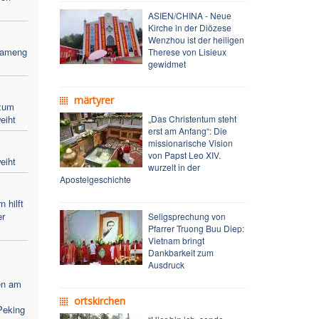
ASIEN/CHINA - Neue
Kirche in der Diözese
Wenzhou ist der heiligen
Bameng
Therese von Lisieux
gewidmet
märtyrer
zum
eiht
„Das Christentum steht
erst am Anfang“: Die
missionarische Vision
von Papst Leo XIV.
eiht
wurzelt in der
Apostelgeschichte
 hilft
er
Seligsprechung von
Pfarrer Truong Buu Diep:
Vietnam bringt
Dankbarkeit zum
Ausdruck
en am
ortskirchen
Peking