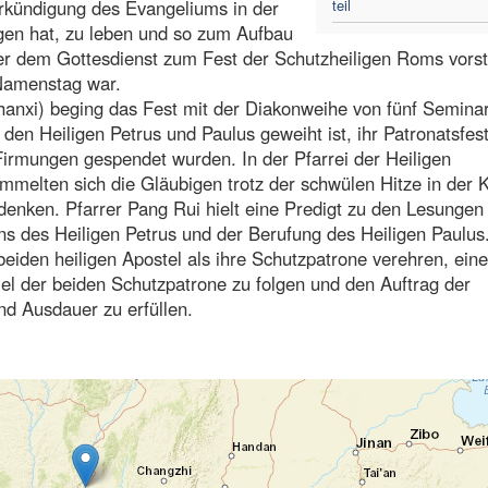
erkündigung des Evangeliums in der
teil
gen hat, zu leben und so zum Aufbau
 der dem Gottesdienst zum Fest der Schutzheiligen Roms vors
 Namenstag war.
anxi) beging das Fest mit der Diakonweihe von fünf Seminar
den Heiligen Petrus und Paulus geweiht ist, ihr Patronatsfest
irmungen gespendet wurden. In der Pfarrei der Heiligen
rsammelten sich die Gläubigen trotz der schwülen Hitze in der K
edenken. Pfarrer Pang Rui hielt eine Predigt zu den Lesungen
s des Heiligen Petrus und der Berufung des Heiligen Paulus
eiden heiligen Apostel als ihre Schutzpatrone verehren, ein
el der beiden Schutzpatrone zu folgen und den Auftrag der
d Ausdauer zu erfüllen.