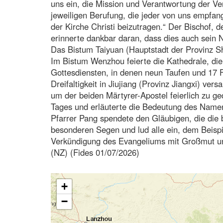
uns ein, die Mission und Verantwortung der V
jeweiligen Berufung, die jeder von uns empfan
der Kirche Christi beizutragen.“ Der Bischof,
erinnerte dankbar daran, dass dies auch sein
Das Bistum Taiyuan (Hauptstadt der Provinz Sh
Im Bistum Wenzhou feierte die Kathedrale, die 
Gottesdiensten, in denen neun Taufen und 17 F
Dreifaltigkeit in Jiujiang (Provinz Jiangxi) ve
um der beiden Märtyrer-Apostel feierlich zu g
Tages und erläuterte die Bedeutung des Namen
Pfarrer Pang spendete den Gläubigen, die die b
besonderen Segen und lud alle ein, dem Beispi
Verkündigung des Evangeliums mit Großmut un
(NZ) (Fides 01/07/2026)
+
−