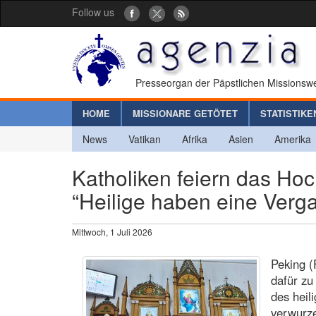
Follow us
Presseorgan der Päpstlichen Missionswe
HOME
MISSIONARE GETÖTET
STATISTIKE
News
Vatikan
Afrika
Asien
Amerika
Katholiken feiern das Hoc
“Heilige haben eine Verg
Mittwoch, 1 Juli 2026
Peking (
dafür zu
des heil
verwurze