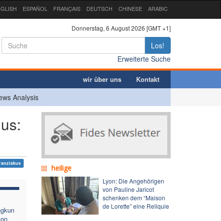
GLISH
ESPAÑOL
FRANÇAIS
DEUTSCH
CHINESE
ARABIC
Donnerstag, 6 August 2026 [GMT +1]
Los!
Erweiterte Suche
wir über uns
Kontakt
ews Analysis
lus:
ranziskus
heilige
Lyon: Die Angehörigen
von Pauline Jaricot
schenken dem “Maison
de Lorette” eine Reliquie
ngkun
von