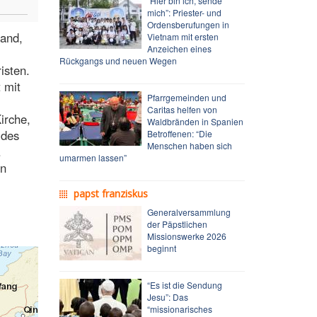
“Hier bin ich, sende
mich”: Priester- und
Ordensberufungen in
tand,
Vietnam mit ersten
Anzeichen eines
Rückgangs und neuen Wegen
isten.
 mit
Pfarrgemeinden und
Caritas helfen von
irche,
Waldbränden in Spanien
 des
Betroffenen: “Die
Menschen haben sich
.
umarmen lassen”
en
papst franziskus
Generalversammlung
der Päpstlichen
Missionswerke 2026
beginnt
“Es ist die Sendung
Jesu”: Das
“missionarisches