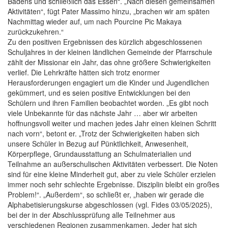
Badens und schließlich das Essen“. „Nach diesen gemeinsamen
Aktivitäten“, fügt Pater Massimo hinzu, „brachen wir am späten
Nachmittag wieder auf, um nach Pourcine Pic Makaya
zurückzukehren.“
Zu den positiven Ergebnissen des kürzlich abgeschlossenen
Schuljahres in der kleinen ländlichen Gemeinde der Pfarrschule
zählt der Missionar ein Jahr, das ohne größere Schwierigkeiten
verlief. Die Lehrkräfte hätten sich trotz enormer
Herausforderungen engagiert um die Kinder und Jugendlichen
gekümmert, und es seien positive Entwicklungen bei den
Schülern und ihren Familien beobachtet worden. „Es gibt noch
viele Unbekannte für das nächste Jahr … aber wir arbeiten
hoffnungsvoll weiter und machen jedes Jahr einen kleinen Schritt
nach vorn“, betont er. „Trotz der Schwierigkeiten haben sich
unsere Schüler in Bezug auf Pünktlichkeit, Anwesenheit,
Körperpflege, Grundausstattung an Schulmaterialien und
Teilnahme an außerschulischen Aktivitäten verbessert. Die Noten
sind für eine kleine Minderheit gut, aber zu viele Schüler erzielen
immer noch sehr schlechte Ergebnisse. Disziplin bleibt ein großes
Problem!“. „Außerdem“, so schließt er, „haben wir gerade die
Alphabetisierungskurse abgeschlossen (vgl. Fides 03/05/2025),
bei der in der Abschlussprüfung alle Teilnehmer aus
verschiedenen Regionen zusammenkamen. Jeder hat sich