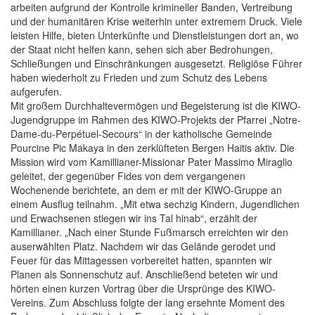
arbeiten aufgrund der Kontrolle krimineller Banden, Vertreibung
und der humanitären Krise weiterhin unter extremem Druck. Viele
leisten Hilfe, bieten Unterkünfte und Dienstleistungen dort an, wo
der Staat nicht helfen kann, sehen sich aber Bedrohungen,
Schließungen und Einschränkungen ausgesetzt. Religiöse Führer
haben wiederholt zu Frieden und zum Schutz des Lebens
aufgerufen.
Mit großem Durchhaltevermögen und Begeisterung ist die KIWO-
Jugendgruppe im Rahmen des KIWO-Projekts der Pfarrei „Notre-
Dame-du-Perpétuel-Secours“ in der katholische Gemeinde
Pourcine Pic Makaya in den zerklüfteten Bergen Haitis aktiv. Die
Mission wird vom Kamillianer-Missionar Pater Massimo Miraglio
geleitet, der gegenüber Fides von dem vergangenen
Wochenende berichtete, an dem er mit der KIWO-Gruppe an
einem Ausflug teilnahm. „Mit etwa sechzig Kindern, Jugendlichen
und Erwachsenen stiegen wir ins Tal hinab“, erzählt der
Kamillianer. „Nach einer Stunde Fußmarsch erreichten wir den
auserwählten Platz. Nachdem wir das Gelände gerodet und
Feuer für das Mittagessen vorbereitet hatten, spannten wir
Planen als Sonnenschutz auf. Anschließend beteten wir und
hörten einen kurzen Vortrag über die Ursprünge des KIWO-
Vereins. Zum Abschluss folgte der lang ersehnte Moment des