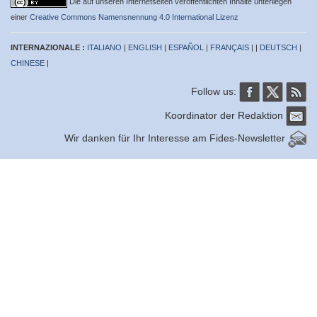
Die auf unseren Internetseiten veröffentlichten Inhalte unterliegen
einer
Creative Commons Namensnennung 4.0 International Lizenz
INTERNAZIONALE :
ITALIANO
|
ENGLISH
|
ESPAÑOL
|
FRANÇAIS
| |
DEUTSCH
|
CHINESE
|
Follow us:
Koordinator der Redaktion
Wir danken für Ihr Interesse am Fides-Newsletter