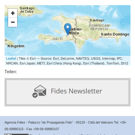
+
−
Leaflet
| Tiles © Esri — Source: Esri, DeLorme, NAVTEQ, USGS, Intermap, iPC,
NRCAN, Esri Japan, METI, Esri China (Hong Kong), Esri (Thailand), TomTom, 2012
Teilen:
Agenzia Fides - Palazzo “de Propaganda Fide” - 00120 - Città del Vaticano Tel. +39-
06-69880115 - Fax +39-06-69880107