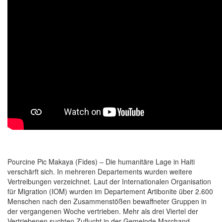
Pourcine Pic Makaya (Fides) – Die humanitäre Lage in Haiti
verschärft sich. In mehreren Departements wurden weitere
Vertreibungen verzeichnet. Laut der Internationalen Organisation
für Migration (IOM) wurden im Departement Artibonite über 2.600
Menschen nach den Zusammenstößen bewaffneter Gruppen in
der vergangenen Woche vertrieben. Mehr als drei Viertel der
Vertriebenen suchten Zuflucht in der Gemeinde Marchand