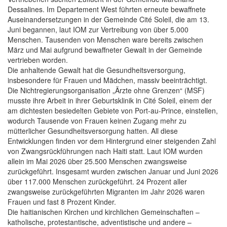
Dessalines. Im Departement West führten erneute bewaffnete
Auseinandersetzungen in der Gemeinde Cité Soleil, die am 13.
Juni begannen, laut IOM zur Vertreibung von über 5.000
Menschen. Tausenden von Menschen ware bereits zwischen
März und Mai aufgrund bewaffneter Gewalt in der Gemeinde
vertrieben worden.
Die anhaltende Gewalt hat die Gesundheitsversorgung,
insbesondere für Frauen und Mädchen, massiv beeinträchtigt.
Die Nichtregierungsorganisation „Ärzte ohne Grenzen“ (MSF)
musste ihre Arbeit in ihrer Geburtsklinik in Cité Soleil, einem der
am dichtesten besiedelten Gebiete von Port-au-Prince, einstellen,
wodurch Tausende von Frauen keinen Zugang mehr zu
mütterlicher Gesundheitsversorgung hatten. All diese
Entwicklungen finden vor dem Hintergrund einer steigenden Zahl
von Zwangsrückführungen nach Haiti statt. Laut IOM wurden
allein im Mai 2026 über 25.500 Menschen zwangsweise
zurückgeführt. Insgesamt wurden zwischen Januar und Juni 2026
über 117.000 Menschen zurückgeführt. 24 Prozent aller
zwangsweise zurückgeführten Migranten im Jahr 2026 waren
Frauen und fast 8 Prozent Kinder.
Die haitianischen Kirchen und kirchlichen Gemeinschaften –
katholische, protestantische, adventistische und andere –