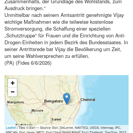
Zusammenhalts, der Grundlage des Wohlstands, zum
Ausdruck bringen.“
Unmittelbar nach seinem Amtsantritt genehmigte Vijay
wichtige Maßnahmen wie die teilweise kostenlose
Stromversorgung, die Schaffung einer speziellen
„Schutztruppe“ für Frauen und die Einrichtung von Anti-
Drogen-Einheiten in jedem Bezirk des Bundesstaates. In
seiner Antrittsrede bat Vijay die Bevölkerung um Zeit,
um seine Wahlversprechen zu erfüllen.
(PA) (Fides 6/6/2026)
+
−
Leaflet
| Tiles © Esri — Source: Esri, DeLorme, NAVTEQ, USGS, Intermap, iPC,
NRCAN, Esri Japan, METI, Esri China (Hong Kong), Esri (Thailand), TomTom, 2012