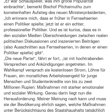
„Er war Schauspieler, was ihm große Popularität
einbrachte“, bemerkt Bischof Pitchaimuthu zum
kometenhaften Aufstieg des neuen Ministerpräsidenten,
„Ich erinnere mich, dass er früher in Fernsehserien
einen Politiker spielte; jetzt ist er ein echter,
professioneller Politiker. Und es ist kurios, dass es in
den sozialen Medien Überschneidungen zwischen realen
politischen Diskussionen und inszenierten Beiträgen
(also Ausschnitten aus Fernsehserien, in denen er einen
Politiker spielte) gibt“.
„Die neue Partei“, fährt er fort, „ist mit hochtrabenden
Versprechen und Ankündigungen angetreten. Im
Wahlkampf versprach sie kostenlosen Strom, Löhne für
Frauen, ein monatliches Arbeitslosengeld für junge
Menschen und Studentenkredite von bis zu zwei
Millionen Rupien: Maßnahmen mit starker emotionaler
und sozialer Wirkung. Genau darin liegt nun die
Herausforderung. Meiner Meinung nach kann und muss
sie der Bevölkerung ehrlich sagen, welche Maßnahmen
unter Berücksichtigung des Staatshaushalts tatsächlich