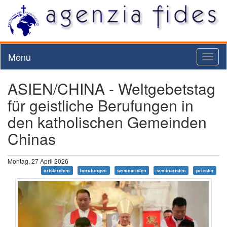
Menu
Toggl
naviga
ASIEN/CHINA - Weltgebetstag
für geistliche Berufungen in
den katholischen Gemeinden
Chinas
Montag, 27 April 2026
ortskirchen
berufungen
seminaristen
seminaristen
priester