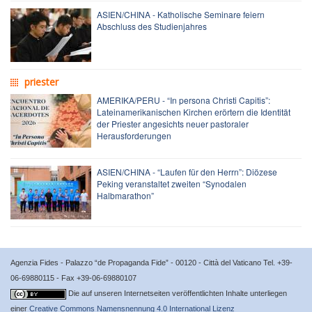
ASIEN/CHINA - Katholische Seminare feiern
Abschluss des Studienjahres
priester
AMERIKA/PERU - “In persona Christi Capitis”:
Lateinamerikanischen Kirchen erörtern die Identität
der Priester angesichts neuer pastoraler
Herausforderungen
ASIEN/CHINA - “Laufen für den Herrn”: Diözese
Peking veranstaltet zweiten “Synodalen
Halbmarathon”
Agenzia Fides - Palazzo “de Propaganda Fide” - 00120 - Città del Vaticano Tel. +39-
06-69880115 - Fax +39-06-69880107
Die auf unseren Internetseiten veröffentlichten Inhalte unterliegen
einer
Creative Commons Namensnennung 4.0 International Lizenz