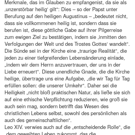
Merkmale, das im Glauben zu empfangenist, da sie als
‚unzerstörbar heilig‘ gilt“: Dies – so der Papst unter
Berufung auf den heiligen Augustinus – „bedeutet nicht,
dass sie vollkommenen heilig ist, sondern dass sie
berufen ist, diese göttliche Gabe auf ihrer Pilgerreise
zum ewigen Ziel zu bestätigen, indem sie ‚inmitten den
Verfolgungen der Welt und des Trostes Gottes‘ wandelt“.
Die Sünde sei in der Kirche eine „traurige Realität“, die
jeden zu einer tiefgreifenden Lebensänderung einlade,
„indem wir dem Herrn anzuvertrauen, der uns in der
Liebe erneuert“. Diese unendliche Gnade, die die Kirche
heilige, übertrage uns eine Aufgabe, „die wir Tag für Tag
erfüllen sollen: die unserer Umkehr“. Daher sei die
Heiligkeit „nicht bloß praktischen Natur, als ließe sie sich
auf eine ethische Verpflichtung reduzieren, wie groß sie
auch sein mag, sondern betrifft das Wesen des
christlichen Lebens selbst, sowohl des persönlichen als
auch des gemeinschaftlichen“.
Leo XIV. verwies auch auf die „entscheidende Rolle“, die
„dem geweihten Leben zukommt, das die