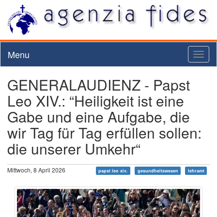
Menu
Toggl
naviga
GENERALAUDIENZ - Papst
Leo XIV.: “Heiligkeit ist eine
Gabe und eine Aufgabe, die
wir Tag für Tag erfüllen sollen:
die unserer Umkehr“
Mittwoch, 8 April 2026
papst leo xiv.
gesundheitswesen
lehramt