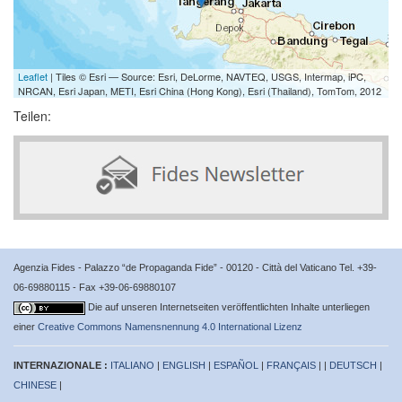
Leaflet
| Tiles © Esri — Source: Esri, DeLorme, NAVTEQ, USGS, Intermap, iPC,
NRCAN, Esri Japan, METI, Esri China (Hong Kong), Esri (Thailand), TomTom, 2012
Teilen:
Agenzia Fides - Palazzo “de Propaganda Fide” - 00120 - Città del Vaticano Tel. +39-
06-69880115 - Fax +39-06-69880107
Die auf unseren Internetseiten veröffentlichten Inhalte unterliegen
einer
Creative Commons Namensnennung 4.0 International Lizenz
INTERNAZIONALE :
ITALIANO
|
ENGLISH
|
ESPAÑOL
|
FRANÇAIS
| |
DEUTSCH
|
CHINESE
|