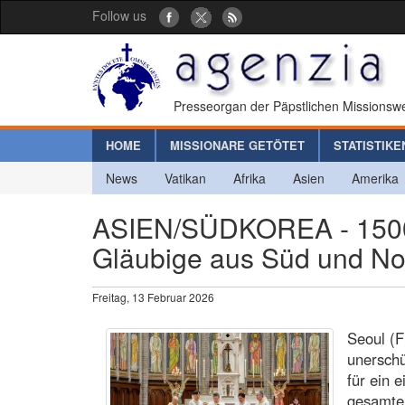
Follow us
Presseorgan der Päpstlichen Missionswe
HOME
MISSIONARE GETÖTET
STATISTIKE
News
Vatikan
Afrika
Asien
Amerika
ASIEN/SÜDKOREA - 1500.
Gläubige aus Süd und Nor
Freitag, 13 Februar 2026
Seoul (F
unerschü
für ein e
gesamten