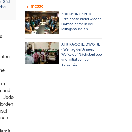
us Süd
messe
cher
ASIEN/SINGAPUR -
Erzdiözese bietet wieder
Gottesdienste in der
Mittagspause an
ie
AFRIKA/COTE D'IVOIRE
- Welttag der Armen:
Werke der Nächstenliebe
chten.
und Initiativen der
Soladrität
ine
 in
n und
. Jede
Norden
nsel
insam
damit