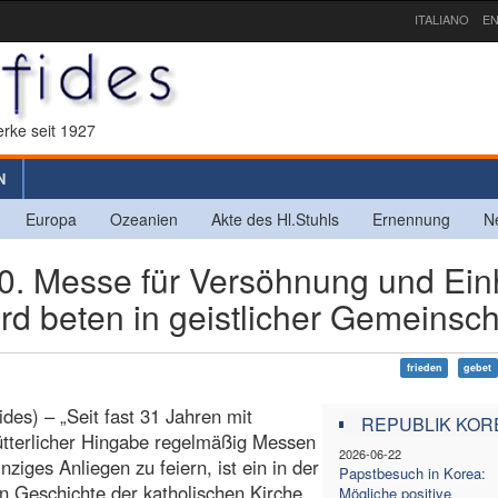
ITALIANO
EN
rke seit 1927
N
Europa
Ozeanien
Akte des Hl.Stuhls
Ernennung
N
 Messe für Versöhnung und Einh
d beten in geistlicher Gemeinsch
frieden
gebet
ides) – „Seit fast 31 Jahren mit
REPUBLIK KOR
tterlicher Hingabe regelmäßig Messen
2026-06-22
inziges Anliegen zu feiern, ist ein in der
Papstbesuch in Korea:
 Geschichte der katholischen Kirche
Mögliche positive