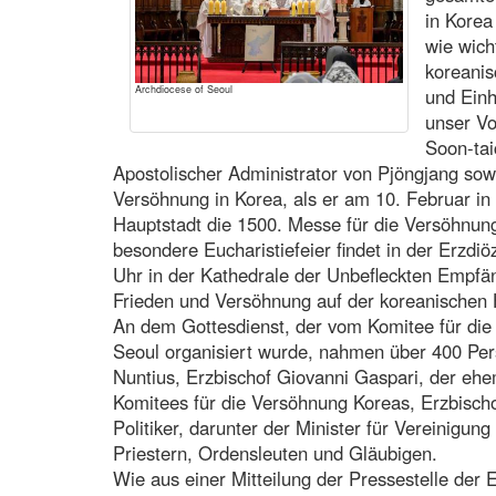
in Korea
wie wich
koreanis
Archdiocese of Seoul
und Einh
unser Vo
Soon-tai
Apostolischer Administrator von Pjöngjang sow
Versöhnung in Korea, als er am 10. Februar in
Hauptstadt die 1500. Messe für die Versöhnung
besondere Eucharistiefeier findet in der Erzd
Uhr in der Kathedrale der Unbefleckten Empfän
Frieden und Versöhnung auf der koreanischen 
An dem Gottesdienst, der vom Komitee für die
Seoul organisiert wurde, nahmen über 400 Pers
Nuntius, Erzbischof Giovanni Gaspari, der ehe
Komitees für die Versöhnung Koreas, Erzbisch
Politiker, darunter der Minister für Vereinig
Priestern, Ordensleuten und Gläubigen.
Wie aus einer Mitteilung der Pressestelle der 