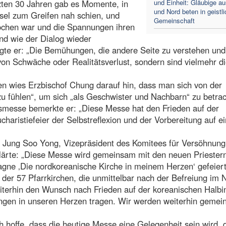
tzten 30 Jahren gab es Momente, in
und Einheit: Gläubige a
und Nord beten in geistli
sel zum Greifen nah schien, und
Gemeinschaft
rochen war und die Spannungen ihren
und wie der Dialog wieder
te er: „Die Bemühungen, die andere Seite zu verstehen und
n Schwäche oder Realitätsverlust, sondern sind vielmehr d
en wies Erzbischof Chung darauf hin, dass man sich von der
zu fühlen“, um sich „als Geschwister und Nachbarn“ zu betra
smesse bemerkte er: „Diese Messe hat den Frieden auf der
charistiefeier der Selbstreflexion und der Vorbereitung auf e
r Jung Soo Yong, Vizepräsident des Komitees für Versöhnung
rklärte: „Diese Messe wird gemeinsam mit den neuen Priester
ne ‚Die nordkoreanische Kirche in meinem Herzen‘ gefeiert
der 57 Pfarrkirchen, die unmittelbar nach der Befreiung im 
eiterhin den Wunsch nach Frieden auf der koreanischen Halbi
ngen in unseren Herzen tragen. Wir werden weiterhin geme
h hoffe, dass die heutige Messe eine Gelegenheit sein wird, 