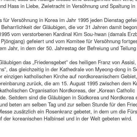
 und Hass in Liebe, Zwietracht in Versöhnung und Spaltung in 
 für Versöhnung in Korea im Jahr 1995 jeden Dienstag gefei
Beharrlichkeit der Gläubigen, die vor 31 Jahren damit bego
1995 vom verstorbenen Kardinal Kim Sou-hwan (damals Erzb
 Pjöngjang) gefeiert und vom Komitee für Versöhnung fortges
m Jahr, in dem der 50. Jahrestag der Befreiung und Teilung
äubigen das „Friedensgebet” des heiligen Franz von Assisi, 
”, das gleichzeitig in der Kathedrale von Myeong-dong in S
r einzigen katholischen Kirche auf nordkoreanischem Gebiet
Vereinbarung zurück, die am 15. August 1995 zwischen dem K
n katholischen Organisation Nordkoreas, der „Korean Catholic
rde. Seitdem sind die Gläubigen in Südkorea und Nordkorea 
 und beten am selben Tag und zur selben Stunde für den Frie
Messe zusätzlich ein Rosenkranz gebetet, in dem um die Für
f der koreanischen Halbinsel und in der Welt gebeten wird.