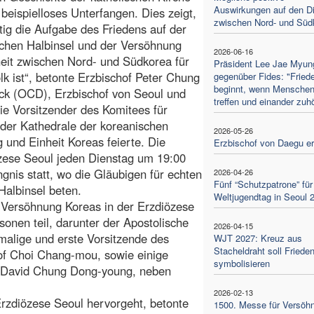
Auswirkungen auf den Di
 beispielloses Unterfangen. Dies zeigt,
zwischen Nord- und Süd
tig die Aufgabe des Friedens auf der
chen Halbinsel und der Versöhnung
2026-06-16
eit zwischen Nord- und Südkorea für
Präsident Lee Jae Myun
lk ist“, betonte Erzbischof Peter Chung
gegenüber Fides: "Fried
beginnt, wenn Menschen
ck (OCD), Erzbischof von Seoul und
treffen und einander zuh
ie Vorsitzender des Komitees für
 der Kathedrale der koreanischen
2026-05-26
 und Einheit Koreas feierte. Die
Erzbischof von Daegu e
iözese Seoul jeden Dienstag um 19:00
gnis statt, wo die Gläubigen für echten
2026-04-26
Fünf “Schutzpatrone” für
Halbinsel beten.
Weltjugendtag in Seoul 
 Versöhnung Koreas in der Erzdiözese
onen teil, darunter der Apostolische
2026-04-15
malige und erste Vorsitzende des
WJT 2027: Kreuz aus
Stacheldraht soll Friede
of Choi Chang-mou, sowie einige
symbolisieren
ung David Chung Dong-young, neben
2026-02-13
Erzdiözese Seoul hervorgeht, betonte
1500. Messe für Versöh