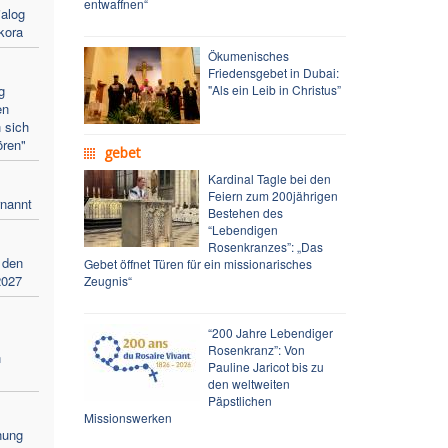
entwaffnen“
alog
kora
Ökumenisches
Friedensgebet in Dubai:
g
"Als ein Leib in Christus”
en
 sich
ören"
gebet
Kardinal Tagle bei den
Feiern zum 200jährigen
rnannt
Bestehen des
“Lebendigen
Rosenkranzes”: „Das
 den
Gebet öffnet Türen für ein missionarisches
2027
Zeugnis“
“200 Jahre Lebendiger
Rosenkranz”: Von
n
Pauline Jaricot bis zu
den weltweiten
Päpstlichen
Missionswerken
nung