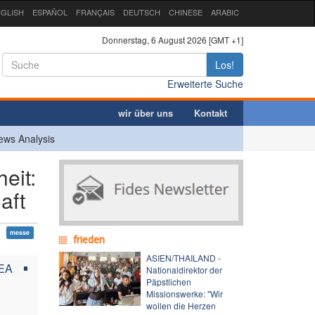
GLISH
ESPAÑOL
FRANÇAIS
DEUTSCH
CHINESE
ARABIC
Donnerstag, 6 August 2026 [GMT +1]
Los!
Erweiterte Suche
wir über uns
Kontakt
ews Analysis
eit:
aft
messe
frieden
ASIEN/THAILAND -
EA
Nationaldirektor der
Päpstlichen
Missionswerke: "Wir
wollen die Herzen