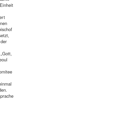
Einheit
ert
nnen
ischof
etzt,
 der
„Gott,
eoul
,
omitee
einmal
den.
sprache