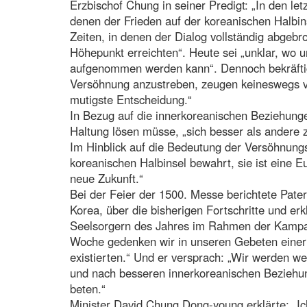
Erzbischof Chung in seiner Predigt: „In den le
denen der Frieden auf der koreanischen Halbin
Zeiten, in denen der Dialog vollständig abgeb
Höhepunkt erreichten“. Heute sei „unklar, wo 
aufgenommen werden kann“. Dennoch bekräftig
Versöhnung anzustreben, zeugen keineswegs vo
mutigste Entscheidung.“
In Bezug auf die innerkoreanischen Beziehung
Haltung lösen müsse, „sich besser als andere 
Im Hinblick auf die Bedeutung der Versöhnung
koreanischen Halbinsel bewahrt, sie ist eine Eu
neue Zukunft.“
Bei der Feier der 1500. Messe berichtete Pate
Korea, über die bisherigen Fortschritte und e
Seelsorgern des Jahres im Rahmen der Kampag
Woche gedenken wir in unseren Gebeten einer 
existierten.“ Und er versprach: „Wir werden w
und nach besseren innerkoreanischen Beziehu
beten.“
Minister David Chung Dong-young erklärte: „Ic