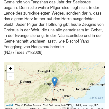
Gemeinde von Tangshan das Jahr der Seelsorge
begann. Denn „die wahre Pilgerreise liegt nicht in der
Länge des zurückgelegten Weges, sondern darin, dass
das eigene Herz immer auf den Herrn ausgerichtet
bleibt. Jeder Pilger der Hoffnung gibt heute Zeugnis von
Christus in der Welt, die uns alle gemeinsam im Gebet,
in der Evangelisierung, in der Nächstenliebe und in der
Gemeinschaft wachsen lässt“, wie Bischof Yang
Yongqiang von Hangzhou betonte.
(NZ) (Fides 7/1/2026)
+
−
Leaflet
| Tiles © Esri — Source: Esri, DeLorme, NAVTEQ, USGS, Intermap, iPC,
NRCAN, Esri Japan, METI, Esri China (Hong Kong), Esri (Thailand), TomTom, 2012