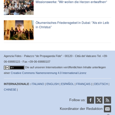
Missionswerke: "Wir wollen die Herzen entwaffnen“
Ökumenisches Friedensgebet in Dubai: "Als ein Leib
in Christus”
Agenzia Fides - Palazzo “de Propaganda Fide” - 00120 - Città del Vaticano Tel. +39-
06-69880115 - Fax +39-06-69880107
Die auf unseren Internetseiten veröffentlichten Inhalte unterliegen
einer
Creative Commons Namensnennung 4.0 International Lizenz
INTERNAZIONALE :
ITALIANO
|
ENGLISH
|
ESPAÑOL
|
FRANÇAIS
| |
DEUTSCH
|
CHINESE
|
Follow us:
Koordinator der Redaktion