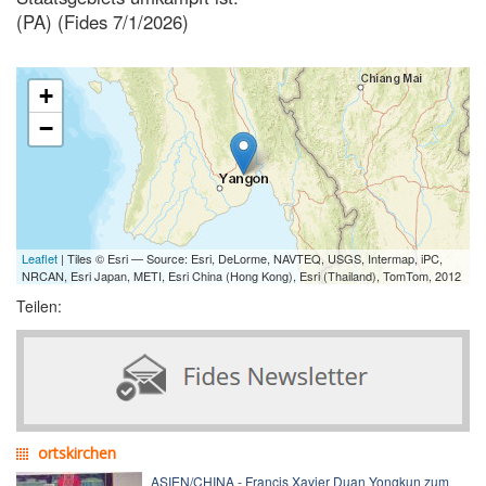
(PA) (Fides 7/1/2026)
+
−
Leaflet
| Tiles © Esri — Source: Esri, DeLorme, NAVTEQ, USGS, Intermap, iPC,
NRCAN, Esri Japan, METI, Esri China (Hong Kong), Esri (Thailand), TomTom, 2012
Teilen:
ortskirchen
ASIEN/CHINA - Francis Xavier Duan Yongkun zum