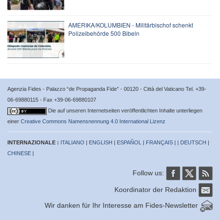
AMERIKA/KOLUMBIEN - Militärbischof schenkt
Polizeibehörde 500 Bibeln
Agenzia Fides - Palazzo “de Propaganda Fide” - 00120 - Città del Vaticano Tel. +39-
06-69880115 - Fax +39-06-69880107
Die auf unseren Internetseiten veröffentlichten Inhalte unterliegen
einer
Creative Commons Namensnennung 4.0 International Lizenz
INTERNAZIONALE :
ITALIANO
|
ENGLISH
|
ESPAÑOL
|
FRANÇAIS
| |
DEUTSCH
|
CHINESE
|
Follow us:
Koordinator der Redaktion
Wir danken für Ihr Interesse am Fides-Newsletter