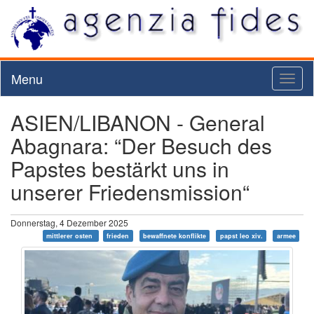
Menu
Toggl
naviga
ASIEN/LIBANON - General
Abagnara: “Der Besuch des
Papstes bestärkt uns in
unserer Friedensmission“
Donnerstag, 4 Dezember 2025
mittlerer osten
frieden
bewaffnete konflikte
papst leo xiv.
armee