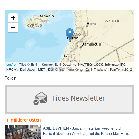
+
−
Leaflet
| Tiles © Esri — Source: Esri, DeLorme, NAVTEQ, USGS, Intermap, iPC,
NRCAN, Esri Japan, METI, Esri China (Hong Kong), Esri (Thailand), TomTom, 2012
Teilen:
mittlerer osten
ASIEN/SYRIEN - Justizministerium veröffentlicht
Bericht über den Anschlag auf die Kirche Mar Elias