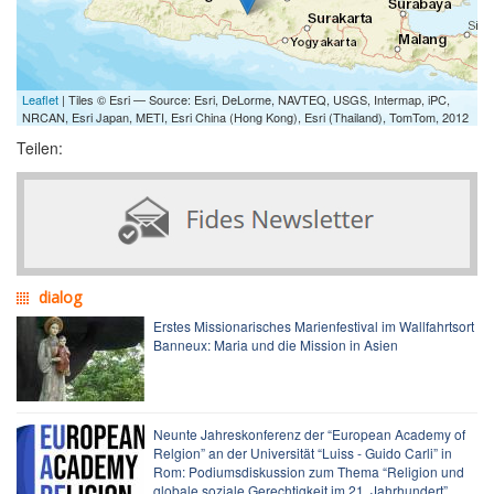
Leaflet
| Tiles © Esri — Source: Esri, DeLorme, NAVTEQ, USGS, Intermap, iPC,
NRCAN, Esri Japan, METI, Esri China (Hong Kong), Esri (Thailand), TomTom, 2012
Teilen:
dialog
Erstes Missionarisches Marienfestival im Wallfahrtsort
Banneux: Maria und die Mission in Asien
Neunte Jahreskonferenz der “European Academy of
Relgion” an der Universität “Luiss - Guido Carli” in
Rom: Podiumsdiskussion zum Thema “Religion und
globale soziale Gerechtigkeit im 21. Jahrhundert”