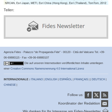
NRCAN, Esri Japan, METI, Esri China (Hong Kong), Esri (Thailand), TomTom, 2012
Teilen:
Agenzia Fides - Palazzo “de Propaganda Fide” - 00120 - Città del Vaticano Tel. +39-
06-69880115 - Fax +39-06-69880107
Die auf unseren Internetseiten veröffentlichten Inhalte unterliegen
einer
Creative Commons Namensnennung 4.0 International Lizenz
INTERNAZIONALE :
ITALIANO
|
ENGLISH
|
ESPAÑOL
|
FRANÇAIS
| |
DEUTSCH
|
CHINESE
|
Follow us:
Koordinator der Redaktion
Wir danken für Ihr Interesse am Fides-Newsletter