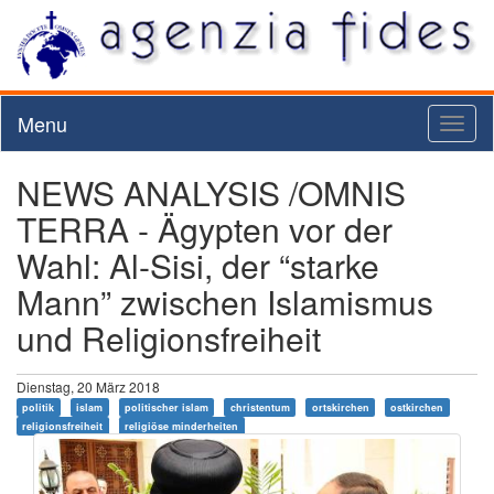
Menu
Toggl
naviga
NEWS ANALYSIS /OMNIS
TERRA - Ägypten vor der
Wahl: Al-Sisi, der “starke
Mann” zwischen Islamismus
und Religionsfreiheit
Dienstag, 20 März 2018
politik
islam
politischer islam
christentum
ortskirchen
ostkirchen
religionsfreiheit
religiöse minderheiten