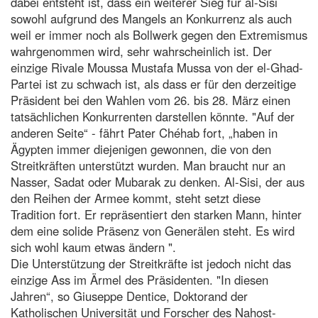
dabei entsteht ist, dass ein weiterer Sieg für al-Sisi
sowohl aufgrund des Mangels an Konkurrenz als auch
weil er immer noch als Bollwerk gegen den Extremismus
wahrgenommen wird, sehr wahrscheinlich ist. Der
einzige Rivale Moussa Mustafa Mussa von der el-Ghad-
Partei ist zu schwach ist, als dass er für den derzeitige
Präsident bei den Wahlen vom 26. bis 28. März einen
tatsächlichen Konkurrenten darstellen könnte. "Auf der
anderen Seite“ - fährt Pater Chéhab fort, „haben in
Ägypten immer diejenigen gewonnen, die von den
Streitkräften unterstützt wurden. Man braucht nur an
Nasser, Sadat oder Mubarak zu denken. Al-Sisi, der aus
den Reihen der Armee kommt, steht setzt diese
Tradition fort. Er repräsentiert den starken Mann, hinter
dem eine solide Präsenz von Generälen steht. Es wird
sich wohl kaum etwas ändern ".
Die Unterstützung der Streitkräfte ist jedoch nicht das
einzige Ass im Ärmel des Präsidenten. "In diesen
Jahren“, so Giuseppe Dentice, Doktorand der
Katholischen Universität und Forscher des Nahost-