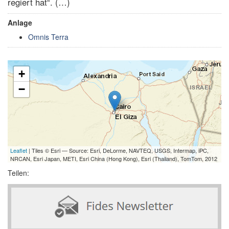
regiert hat“. (…)
Anlage
Omnis Terra
+
−
Leaflet
| Tiles © Esri — Source: Esri, DeLorme, NAVTEQ, USGS, Intermap, iPC,
NRCAN, Esri Japan, METI, Esri China (Hong Kong), Esri (Thailand), TomTom, 2012
Teilen: