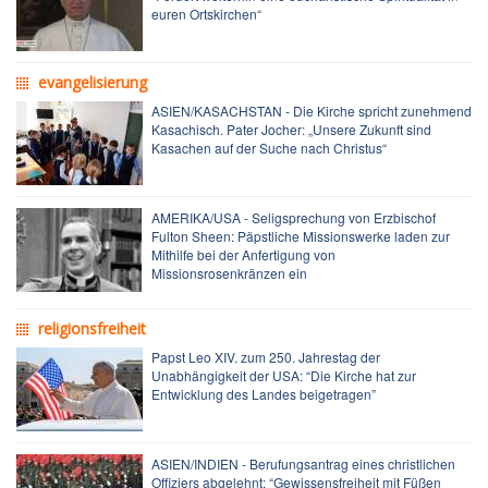
euren Ortskirchen“
evangelisierung
ASIEN/KASACHSTAN - Die Kirche spricht zunehmend
Kasachisch. Pater Jocher: „Unsere Zukunft sind
Kasachen auf der Suche nach Christus“
AMERIKA/USA - Seligsprechung von Erzbischof
Fulton Sheen: Päpstliche Missionswerke laden zur
Mithilfe bei der Anfertigung von
Missionsrosenkränzen ein
religionsfreiheit
Papst Leo XIV. zum 250. Jahrestag der
Unabhängigkeit der USA: “Die Kirche hat zur
Entwicklung des Landes beigetragen”
ASIEN/INDIEN - Berufungsantrag eines christlichen
Offiziers abgelehnt: “Gewissensfreiheit mit Füßen