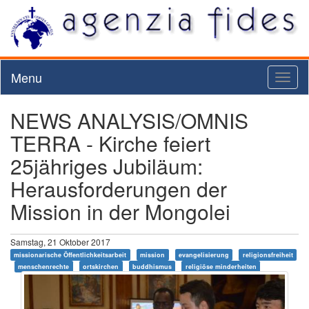
Menu
Toggl
naviga
NEWS ANALYSIS/OMNIS
TERRA - Kirche feiert
25jähriges Jubiläum:
Herausforderungen der
Mission in der Mongolei
Samstag, 21 Oktober 2017
missionarische Öffentlichkeitsarbeit
mission
evangelisierung
religionsfreiheit
menschenrechte
ortskirchen
buddhismus
religiöse minderheiten