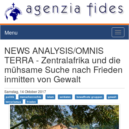
Menu
Toggl
naviga
NEWS ANALYSIS/OMNIS
TERRA - Zentralafrika und die
mühsame Suche nach Frieden
inmitten von Gewalt
Samstag, 14 Oktober 2017
politik
menschenrechte
islam
soldaten
bewaffnete gruppen
gewalt
terrorismus
frieden