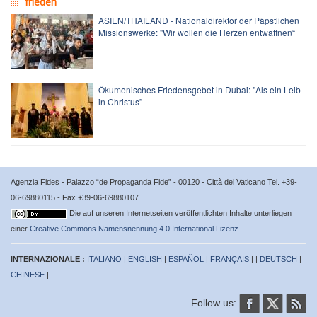
frieden
ASIEN/THAILAND - Nationaldirektor der Päpstlichen
Missionswerke: "Wir wollen die Herzen entwaffnen“
Ökumenisches Friedensgebet in Dubai: "Als ein Leib
in Christus”
Agenzia Fides - Palazzo “de Propaganda Fide” - 00120 - Città del Vaticano Tel. +39-
06-69880115 - Fax +39-06-69880107
Die auf unseren Internetseiten veröffentlichten Inhalte unterliegen
einer
Creative Commons Namensnennung 4.0 International Lizenz
INTERNAZIONALE :
ITALIANO
|
ENGLISH
|
ESPAÑOL
|
FRANÇAIS
| |
DEUTSCH
|
CHINESE
|
Follow us: