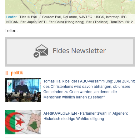
Leaflet
| Tiles © Esri — Source: Esri, DeLorme, NAVTEQ, USGS, Intermap, iPC,
NRCAN, Esri Japan, METI, Esri China (Hong Kong), Esri (Thailand), TomTom, 2012
Teilen:
politik
Tomáš Halík bei der FABC-Versammlung: „Die Zukunft
des Christentums wird davon abhängen, ob unsere
Gemeinden zu Orten werden, an denen die
Menschen wirklich lernen zu sehen“
AFRIKA/ALGERIEN - Parlamentswahl in Algerien:
Historisch niedrige Wahlbeteiligung