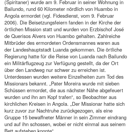
(Spiritaner) wurde am 9. Februar in seiner Wohnung in
Bailundo, rund 60 Kilometer nördlich von Huambo in
Angola ermordet (vgl. Fidesdienst, vom 9. Februar
2006). Die Beisetzungsfeiern fanden in der Kirche der
örtlichen Mission statt und wurden von Erzbischof José
de Querisos Alvers von Huambo gehalten. Zahlreiche
Mitbrüder des ermordeten Ordensmannes waren aus
der Landeshauptstadt Luanda gekommen. Die örtliche
Regierung hatte für die Reise von Luanda nach Bailundo
ein Militärflugzeug zur Verfügung gestellt, da der Ort
über den Landweg nur schwer zu erreichen ist.
Unterdessen wurden weitere Einzelheiten zum Tod des
Missionars bekannt. „Pater Moreira wurde mit sieben
Schüssen ermordet, die aus nächster Nähe abgefeuert
wurden und ihn am Kopf trafen“, so Beobachter aus
kirchlichen Kreisen in Angola. „Der Missionar hatte sich
kurz zuvor zur Nachtruhe zurückgezogen, als eine
Gruppe 15 bewaffneter Männer in sein Zimmer eindrang
und auf ihn schossen, wobei er nicht einmal aus seinem
Bett aufstehen konnte“.