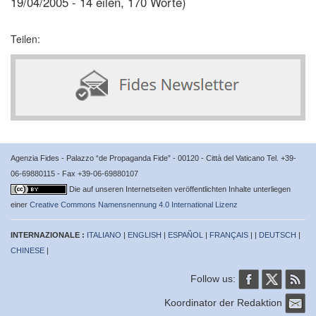
19/04/2005 - 14 eilen, 170 Worte)
Teilen:
Agenzia Fides - Palazzo “de Propaganda Fide” - 00120 - Città del Vaticano Tel. +39-
06-69880115 - Fax +39-06-69880107
Die auf unseren Internetseiten veröffentlichten Inhalte unterliegen
einer
Creative Commons Namensnennung 4.0 International Lizenz
INTERNAZIONALE :
ITALIANO
|
ENGLISH
|
ESPAÑOL
|
FRANÇAIS
| |
DEUTSCH
|
CHINESE
|
Follow us:
Koordinator der Redaktion