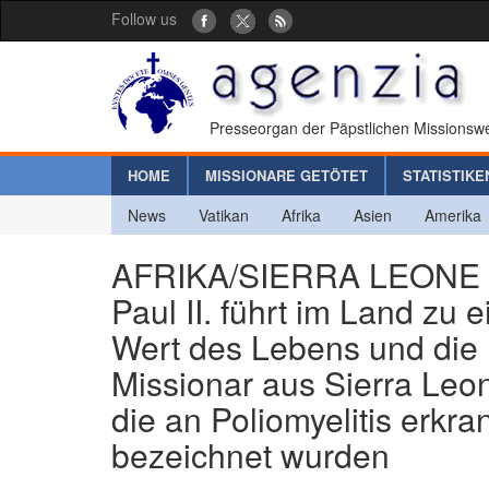
Follow us
Presseorgan der Päpstlichen Missionswe
HOME
MISSIONARE GETÖTET
STATISTIKE
News
Vatikan
Afrika
Asien
Amerika
AFRIKA/SIERRA LEONE - 
Paul II. führt im Land zu
Wert des Lebens und die 
Missionar aus Sierra Leon
die an Poliomyelitis erkra
bezeichnet wurden