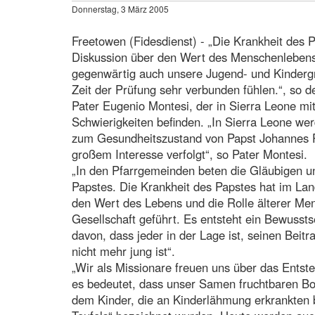
Donnerstag, 3 März 2005
Freetowen (Fidesdienst) - „Die Krankheit des P
Diskussion über den Wert des Menschenlebens.
gegenwärtig auch unsere Jugend- und Kindergr
Zeit der Prüfung sehr verbunden fühlen.“, so d
Pater Eugenio Montesi, der in Sierra Leone mit 
Schwierigkeiten befinden. „In Sierra Leone we
zum Gesundheitszustand von Papst Johannes Pau
großem Interesse verfolgt“, so Pater Montesi.
„In den Pfarrgemeinden beten die Gläubigen u
Papstes. Die Krankheit des Papstes hat im Lan
den Wert des Lebens und die Rolle älterer Me
Gesellschaft geführt. Es entsteht ein Bewusst
davon, dass jeder in der Lage ist, seinen Beitr
nicht mehr jung ist“.
„Wir als Missionare freuen uns über das Entst
es bedeutet, dass unser Samen fruchtbaren Bo
dem Kinder, die an Kinderlähmung erkrankten bi