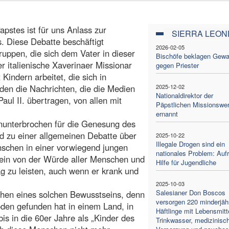
apstes ist für uns Anlass zur
SIERRA LEON
 Diese Debatte beschäftigt
2026-02-05
uppen, die sich dem Vater in dieser
Bischöfe beklagen Gewa
er italienische Xaverinaer Missionar
gegen Priester
Kindern arbeitet, die sich in
rden die Nachrichten, die die Medien
2025-12-02
Nationaldirektor der
l II. übertragen, von allen mit
Päpstlichen Missionswe
ernannt
nunterbrochen für die Genesung des
d zu einer allgemeinen Debatte über
2025-10-22
Illegale Drogen sind ein
nschen in einer vorwiegend jungen
nationales Problem: Aufr
sein von der Würde aller Menschen und
Hilfe für Jugendliche
ag zu leisten, auch wenn er krank und
2025-10-03
Salesianer Don Boscos
ehen eines solchen Bewusstseins, denn
versorgen 220 minderjäh
den gefunden hat in einem Land, in
Häftlinge mit Lebensmitt
s in die 60er Jahre als „Kinder des
Trinkwasser, medizinisc