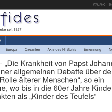
ITALIANO
EN
rke seit 1927
N
Europa
Ozeanien
Akte des Hl.Stuhls
Ernennung
N
„Die Krankheit von Papst Johan
 einer allgemeinen Debatte über d
Rolle älterer Menschen“, so ein
e, wo bis in die 60er Jahre Kinde
nkten als „Kinder des Teufels“