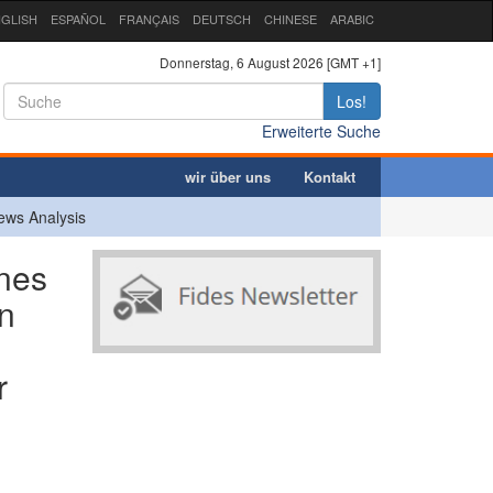
GLISH
ESPAÑOL
FRANÇAIS
DEUTSCH
CHINESE
ARABIC
Donnerstag, 6 August 2026 [GMT +1]
Los!
Erweiterte Suche
wir über uns
Kontakt
ews Analysis
nes
en
r