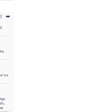
E
lt
rke
uf zur
rige
eln,
her