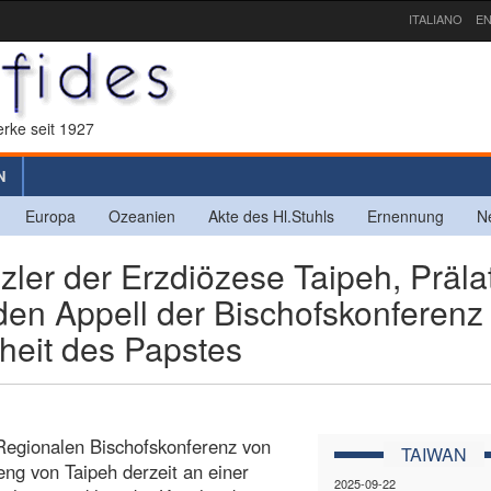
ITALIANO
EN
rke seit 1927
N
Europa
Ozeanien
Akte des Hl.Stuhls
Ernennung
N
er der Erzdiözese Taipeh, Präla
 den Appell der Bischofskonferenz
heit des Papstes
 Regionalen Bischofskonferenz von
TAIWAN
ng von Taipeh derzeit an einer
2025-09-22