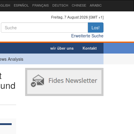
GLISH
ESPAÑOL
FRANÇAIS
DEUTSCH
CHINESE
ARABIC
Freitag, 7 August 2026 [GMT +1]
Los!
Erweiterte Suche
wir über uns
Kontakt
ews Analysis
t
 und