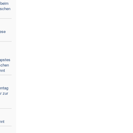
 beim
lischen
zese
apstes
schen
nnt
nntag
r zur
nnt