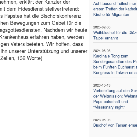
nehmen, erklärt der Kanzler der
Achttausend Teilnehmer
it dem Fidesdienst stellvertretend:
ersten Treffen der katho
Kirche für Migranten
s Papstes hat die Bischofskonferenz
ischen Bewegungen zum Gebet für die
2025-02-05
tagsgottesdiensten. Nachdem wir heute
Weihbischof für die Diö
s Krankenhaus erfahren haben, werden
Taipei ernannt
igen Vaters beteten. Wir hoffen, dass
 ihn unserer Unterstützung und unserer
2024-08-03
Kardinale Tong zum
 Zeilen, 132 Worte)
Sondergesandten des P
beim Fünften Eucharisti
Kongress in Taiwan erna
2023-10-13
Vorbereitung auf den So
der Weltmission: Webina
Papstbotschaft und
“Missionary night”
2023-05-03
Bischof von Tainan erna