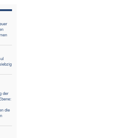
euer
en
amen
ul
siebzig
g der
-Ebene:
en die
en