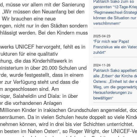
Patriarch Sako zum so
rd, müsse vor allem mit der Sanierung
genannten “12-Tage-Krieg
. „Wir müssen den Neuanfang bei den
“Regimewechsel-Strateg
. Wir brauchen eine neue
können die Situation nur
verschlimmern“
ungen, nicht nur in den Städten sondern
achlässigt werden. Bei den Kindern muss
2025-04-23
“Für mich war Papst
swerks UNICEF hervorgeht, fehlt es in
Franziskus wie ein Vater
zuhört"
kturen für eine qualitativ
ung, die das Kinderhilfswerk in
2024-11-26
nisterium in über 20.000 Schulen und
Patriarch Sako appelliert
de, wurde festgestellt, dass in einem
alle „Erben“ der Kirche d
er zur Verfügung steht und dass die
Ostens: „Einheit ist der 
Weg, um die gegenwärti
em angeschlossen sind. Am
Herausforderungen zu
iqar, Salaheldin und Diala: in über
bewältigen“
er die vorhandenen Anlagen
 Millionen Kinder in irakischen Grundschulen angemeldet, do
ssenräumen. Da in vielen Schulen heute doppelt so viele Kind
nehmen können, wird in drei bis vier Schichten unterrichtet.
en besten im Nahen Osten“, so Roger Wright, der UNICEF-Ve