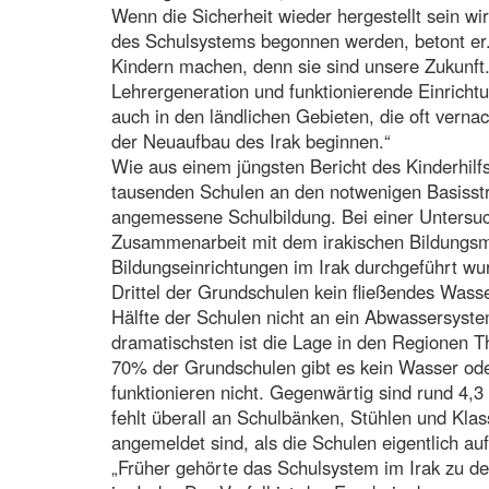
Wenn die Sicherheit wieder hergestellt sein wi
des Schulsystems begonnen werden, betont er
Kindern machen, denn sie sind unsere Zukunft
Lehrergeneration und funktionierende Einricht
auch in den ländlichen Gebieten, die oft vern
der Neuaufbau des Irak beginnen.“
Wie aus einem jüngsten Bericht des Kinderhilf
tausenden Schulen an den notwenigen Basisstru
angemessene Schulbildung. Bei einer Untersuch
Zusammenarbeit mit dem irakischen Bildungsmi
Bildungseinrichtungen im Irak durchgeführt wur
Drittel der Grundschulen kein fließendes Wass
Hälfte der Schulen nicht an ein Abwassersyst
dramatischsten ist die Lage in den Regionen Th
70% der Grundschulen gibt es kein Wasser od
funktionieren nicht. Gegenwärtig sind rund 4,3
fehlt überall an Schulbänken, Stühlen und Kla
angemeldet sind, als die Schulen eigentlich auf
„Früher gehörte das Schulsystem im Irak zu d