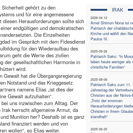
 Sicherheit gehört zu den
IRAK
systems und für eine angemessene
2026-04-12
t diesen Herausforderungen sollte sich
Amel Shimon Nona ist n
 einer endgültigen und demokratischen
Patriarch der chaldäisch
Kirche und wählt den N
andersetzten. Die Einzelheiten
Paulus III.
 Bagdad im Gespräch mit dem Fidesdienst
hulbildung für den Wiederaufbau des
2025-09-26
arum geht die Werte des zivilen
Patriarch Sako: “In Moss
 der gesellschaftlichen Harmonie in
leben heute weniger als 
christliche Familien”
üttert wird.
en Gewalt hat die Übergangsregierung
2025-08-06
den Notstand und das Krieggesetz
Patriarch Sako zum 11.
rtners namens Elias „ist dies der
Jahrestag der Vertreibun
Christen aus der Ninive
ine Gewalt aufzuhalten“.
„Trotz der enormen
ei uns inzwischen zum Alltag. Der
Herausforderungen bleib
 Irak herrscht allgemeine Armut, da
Christen in ihrem Glaub
und Munition her? Deshalb ist es ganz
standhaft“
sland finanziert werden und von
2025-06-25
n wollen“, so Elias weiter.