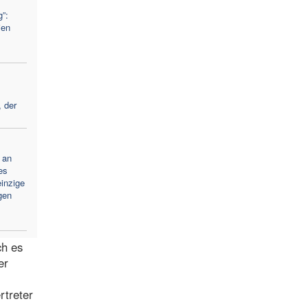
”:
ien
, der
 an
es
einzige
gen
ch es
er
rtreter