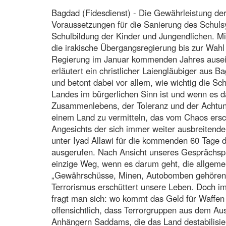
Bagdad (Fidesdienst) - Die Gewährleistung der
Voraussetzungen für die Sanierung des Schul
Schulbildung der Kinder und Jungendlichen. Mi
die irakische Übergangsregierung bis zur Wahl
Regierung im Januar kommenden Jahres ausein
erläutert ein christlicher Laiengläubiger aus
und betont dabei vor allem, wie wichtig die Sc
Landes im bürgerlichen Sinn ist und wenn es d
Zusammenlebens, der Toleranz und der Achtung
einem Land zu vermitteln, das vom Chaos ersch
Angesichts der sich immer weiter ausbreitend
unter Iyad Allawi für die kommenden 60 Tage 
ausgerufen. Nach Ansicht unseres Gesprächspa
einzige Weg, wenn es darum geht, die allgeme
„Gewährschüsse, Minen, Autobomben gehören b
Terrorismus erschüttert unsere Leben. Doch im
fragt man sich: wo kommt das Geld für Waffen 
offensichtlich, dass Terrorgruppen aus dem Au
Anhängern Saddams, die das Land destabilisiere