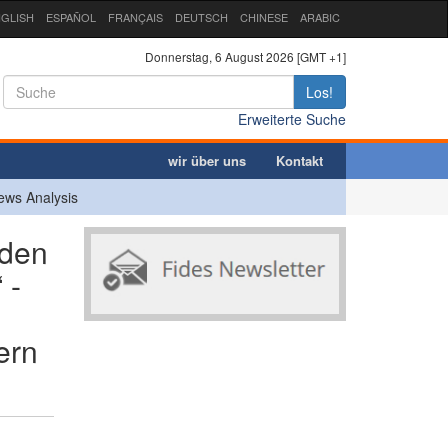
GLISH
ESPAÑOL
FRANÇAIS
DEUTSCH
CHINESE
ARABIC
Donnerstag, 6 August 2026 [GMT +1]
Los!
Erweiterte Suche
wir über uns
Kontakt
ews Analysis
 den
 -
ern