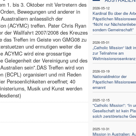
m 1. bis 3. Oktober mit Vertretern des
2026-05-12
er Orden, Bewegungen und anderer in
Kardinal Bo über die Arbe
Auastraliern anlaesslich der
Päpstlichen Missionswer
“Nicht nur Nächstenliebe
tion (ACYMC) treffen. Pater Chris Ryan
sondern Gemeinschaft”
or der Wallfahrt 2007/2008 des Kreuzes
e das Treffen im Geiste von GMG08 zu
2026-05-01
terstuetzen und ermutigen weiter die
„Catholic Mission“ lädt i
die ACYMC wird eine grossartige
zur Teilnahme am
Weltmissionsrosenkranz
ge Gelegenheit der Vereinigung und des
Australien sein".DAS Treffen wird von
2026-03-19
en (BCPL) organisiert und mit Reden
Nationaldirektor der
er Persoenlichkeiten eroeffnet; 40
Päpstlichen Missionswe
ernannt
inisteriums, Musik und Kunst werden
esdienst)
2025-12-15
"Catholic Mission": “In u
Gesellschaft ist kein Pla
solch zerstörerische Gew
2025-10-31
Mission in Australien: A