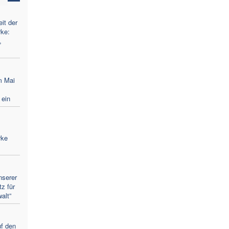
it der
ke:
,
m Mai
 ein
rke
nserer
tz für
alt”
uf den