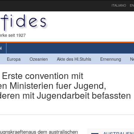
ITALIANO
EN
rke seit 1927
N
Europa
Ozeanien
Akte des Hl.Stuhls
Ernennung
N
rste convention mit
n Ministerien fuer Jugend,
eren mit Jugendarbeit befassten
hugnskraeftenaus dem australischen
AUSTRALIEN