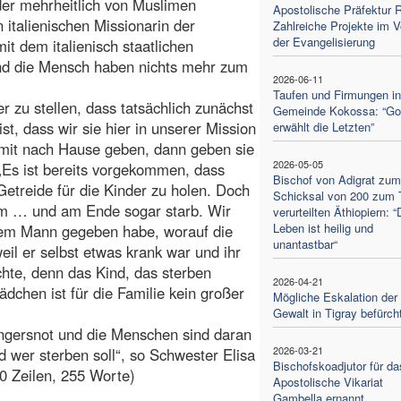
 der mehrheitlich von Muslimen
Apostolische Präfektur 
italienischen Missionarin der
Zahlreiche Projekte im V
der Evangelisierung
t dem italienisch staatlichen
und die Mensch haben nichts mehr zum
2026-06-11
Taufen und Firmungen in
er zu stellen, dass tatsächlich zunächst
Gemeinde Kokossa: “Go
, dass wir sie hier in unserer Mission
erwählt die Letzten”
 mit nach Hause geben, dann geben sie
2026-05-05
 „Es ist bereits vorgekommen, dass
Bischof von Adigrat zum
etreide für die Kinder zu holen. Doch
Schicksal von 200 zum 
hm … und am Ende sogar starb. Wir
verurteilten Äthiopiern: 
Leben ist heilig und
hrem Mann gegeben habe, worauf die
unantastbar“
il er selbst etwas krank war und ihr
chte, denn das Kind, das sterben
2026-04-21
dchen ist für die Familie kein großer
Mögliche Eskalation der
Gewalt in Tigray befürch
ungersnot und die Menschen sind daran
2026-03-21
 wer sterben soll“, so Schwester Elisa
Bischofskoadjutor für da
20 Zeilen, 255 Worte)
Apostolische Vikariat
Gambella ernannt