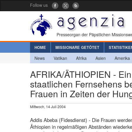
Follow us
Presseorgan der Päpstlichen Missionswe
HOME
MISSIONARE GETÖTET
STATISTIKE
News
Vatikan
Afrika
Asien
Amerika
AFRIKA/ÄTHIOPIEN - Ein 
staatlichen Fernsehens be
Frauen in Zeiten der Hun
Mittwoch, 14 Juli 2004
Addis Abeba (Fidesdienst) - Die Frauen werde
Äthiopien in regelmäßigen Abständen wiederke