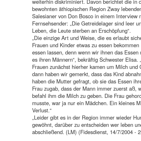
weiterhin diskriminiert. Davon berichtet die in
bewohnten äthiopischen Region Zway lebenden 
Salesianer von Don Bosco in einem Interview mi
Fernsehsender: „Die Getreidelager sind leer 
Leben, die Leute sterben an Erschöpfung“.
„Die einzige Art und Weise, die es erlaubt sich
Frauen und Kinder etwas zu essen bekommen ist
essen lassen, denn wenn wir ihnen das Essen
es ihren Männern“, bekräftig Schwester Elisa.
Frauen zunächst hierher kamen um Milch und G
dann haben wir gemerkt, dass das Kind abna
haben die Mutter gefragt, ob sie das Essen i
Frau zugab, dass der Mann immer zuerst aß, we
befahl ihm die Milch zu geben. Die Frau gehor
musste, war ja nur ein Mädchen. Ein kleines Mä
Verlust.“
„Leider gibt es in der Region immer wieder H
gewöhnt, darüber zu entscheiden wer leben und
abschließend. (LM) (Fidesdienst, 14/7/2004 - 