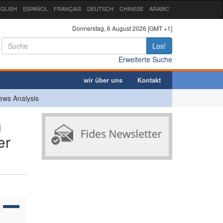
GLISH
ESPAÑOL
FRANÇAIS
DEUTSCH
CHINESE
ARABIC
Donnerstag, 6 August 2026 [GMT +1]
Los!
Erweiterte Suche
wir über uns
Kontakt
ews Analysis
n
er