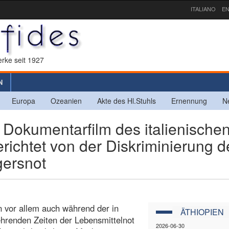
ITALIANO
EN
rke seit 1927
N
Europa
Ozeanien
Akte des Hl.Stuhls
Ernennung
N
Dokumentarfilm des italienische
richtet von der Diskriminierung d
gersnot
n vor allem auch während der in
ÄTHIOPIEN
hrenden Zeiten der Lebensmittelnot
2026-06-30