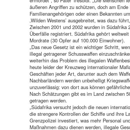
ermordet“, so Pater Tresoldi. „Die Menschen le
äußeren Angriffen zu schützen, doch am Ende 
Familienangehörigen oder einen Bekannten um. 
‚Wilden Westens’ ausgebreitet, was dazu führt,
Zwischen 2001 und 2002 wurden in Südafrika 
Überfälle registriert. Südafrika gehört weltwe
Mordrate (30 Opfer auf 100.000 Einwohner).
„Das neue Gesetz ist ein wichtiger Schritt, we
illegal getragener Schusswaffen einzuschränken
weiterhin das Problem des illegalen Waffenbesi
heute leider der Kreuzweg internationaler Mafia
Geschäften jeder Art, darunter auch dem Waf
Nachbarländern werden unbehelligt Kriegswaffe
unzuverlässig: von dort aus können gefährlich
Nach Schätzungen gibt es im Land zwischen 500
getragen werden.
„Südafrika versucht jedoch die neuen interna
die strengere Kontrollen der Schiffe und ihr
Grenzpolizei investiert, was mehr Personal und
Maßnahmen dazu dienen werden, illegale Ges