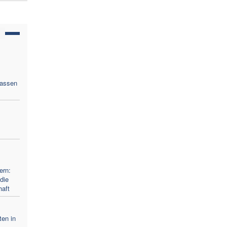
lassen
ern:
die
haft
ten in