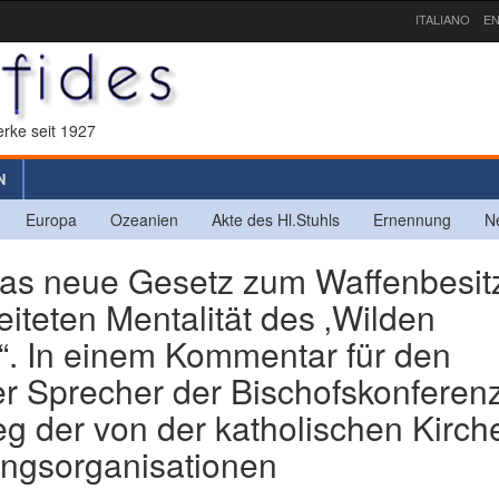
ITALIANO
EN
rke seit 1927
N
Europa
Ozeanien
Akte des Hl.Stuhls
Ernennung
N
s neue Gesetz zum Waffenbesit
reiteten Mentalität des ‚Wilden
“. In einem Kommentar für den
er Sprecher der Bischofskonferen
g der von der katholischen Kirch
ungsorganisationen