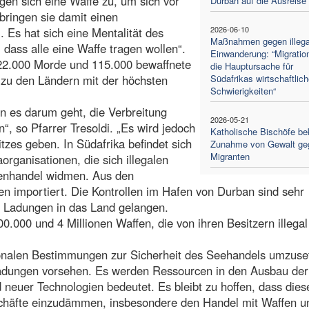
gen sich eine Waffe zu, um sich vor
Durban auf die Ausreise
bringen sie damit einen
2026-06-10
Es hat sich eine Mentalität des
Maßnahmen gegen illega
 dass alle eine Waffe tragen wollen“.
Einwanderung: “Migration
22.000 Morde und 115.000 bewaffnete
die Hauptursache für
it zu den Ländern mit der höchsten
Südafrikas wirtschaftlich
Schwierigkeiten“
nn es darum geht, die Verbreitung
2026-05-21
“, so Pfarrer Tresoldi. „Es wird jedoch
Katholische Bischöfe be
tzes geben. In Südafrika befindet sich
Zunahme von Gewalt ge
Migranten
organisationen, die sich illegalen
fenhandel widmen. Aus den
n importiert. Die Kontrollen im Hafen von Durban sind sehr
e Ladungen in das Land gelangen.
.000 und 4 Millionen Waffen, die von ihren Besitzern illegal
tionalen Bestimmungen zur Sicherheit des Seehandels umzuse
e Ladungen vorsehen. Es werden Ressourcen in den Ausbau der
 neuer Technologien bedeutet. Es bleibt zu hoffen, dass dies
chäfte einzudämmen, insbesondere den Handel mit Waffen u