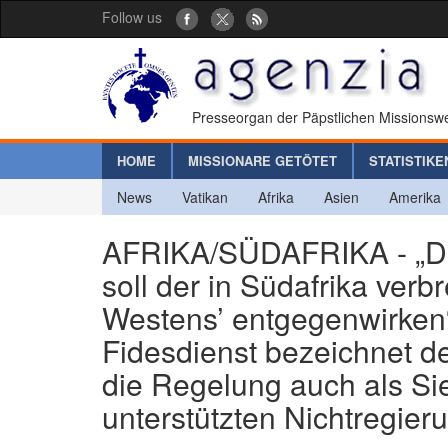
Follow us
Presseorgan der Päpstlichen Missionswe
HOME
MISSIONARE GETÖTET
STATISTIKE
News
Vatikan
Afrika
Asien
Amerika
AFRIKA/SÜDAFRIKA - „Da
soll der in Südafrika verb
Westens’ entgegenwirken
Fidesdienst bezeichnet d
die Regelung auch als Sie
unterstützten Nichtregier