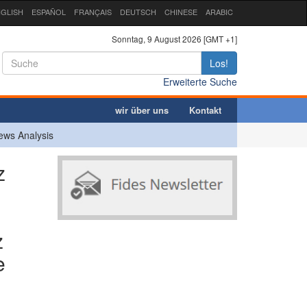
GLISH
ESPAÑOL
FRANÇAIS
DEUTSCH
CHINESE
ARABIC
Sonntag, 9 August 2026 [GMT +1]
Los!
Erweiterte Suche
wir über uns
Kontakt
ews Analysis
z
z
e