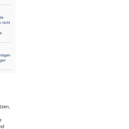
le
 nicht
e
klagen
gen
tzen,
e
nd