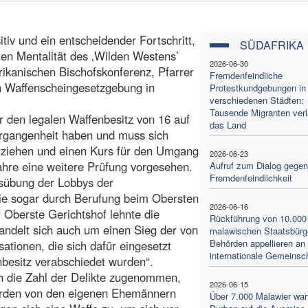
itiv und ein entscheidender Fortschritt,
SÜDAFRIKA
ten Mentalität des ‚Wilden Westens’
2026-06-30
ikanischen Bischofskonferenz, Pfarrer
Fremdenfeindliche
n Waffenscheingesetzgebung in
Protestkundgebungen in
verschiedenen Städten:
Tausende Migranten ver
 den legalen Waffenbesitz von 16 auf
das Land
Vergangenheit haben und muss sich
rziehen und einen Kurs für den Umgang
2026-06-23
ahre eine weitere Prüfung vorgesehen.
Aufruf zum Dialog gegen
Fremdenfeindlichkeit
sübung der Lobbys der
die sogar durch Berufung beim Obersten
2026-06-16
 Oberste Gerichtshof lehnte die
Rückführung von 10.000
handelt sich auch um einen Sieg der von
malawischen Staatsbürg
Behörden appellieren an 
ationen, die sich dafür eingesetzt
internationale Gemeinsc
besitz verabschiedet wurden“.
ch die Zahl der Delikte zugenommen,
2026-06-15
wurden von den eigenen Ehemännern
Über 7.000 Malawier war