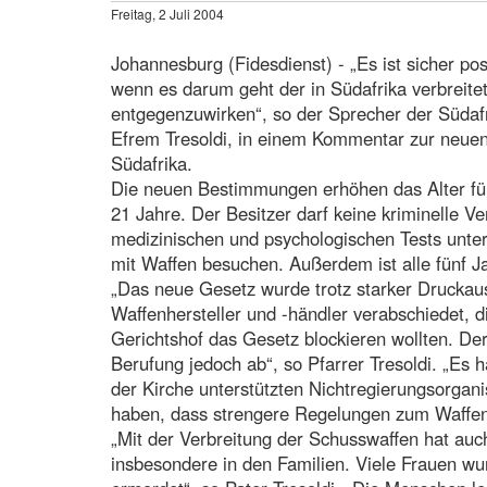
Freitag, 2 Juli 2004
Johannesburg (Fidesdienst) - „Es ist sicher pos
wenn es darum geht der in Südafrika verbreite
entgegenzuwirken“, so der Sprecher der Südafr
Efrem Tresoldi, in einem Kommentar zur neue
Südafrika.
Die neuen Bestimmungen erhöhen das Alter für
21 Jahre. Der Besitzer darf keine kriminelle 
medizinischen und psychologischen Tests unte
mit Waffen besuchen. Außerdem ist alle fünf J
„Das neue Gesetz wurde trotz starker Druckau
Waffenhersteller und -händler verabschiedet, 
Gerichtshof das Gesetz blockieren wollten. Der
Berufung jedoch ab“, so Pfarrer Tresoldi. „Es 
der Kirche unterstützten Nichtregierungsorganis
haben, dass strengere Regelungen zum Waffen
„Mit der Verbreitung der Schusswaffen hat au
insbesondere in den Familien. Viele Frauen 